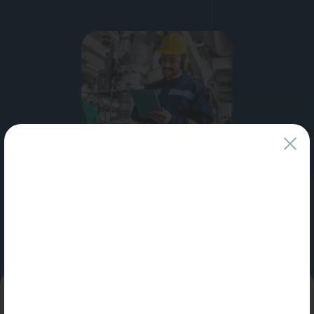
Водонагреватели
Запасные части
Запорная арматура
Инструмент
КИП
Коллекторы и аксессуары
Специальные условия
для профессионалов и юридических лиц
Кондиционеры
Узнать больше
Крепеж
Очистка воды
Предохранительная арматура
Приборы отопления (радиаторы, конвекторы)