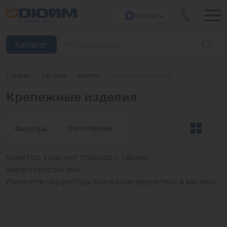
Написать
Закрыть
Каталог
Главная
/
Каталог
/
Крепеж
/
Крепежные изделия
Котлы
Крепежные изделия
Печи банные
Дымоходы
Популярные
Фильтры
Трубы
Кажется, у нас нет товаров с такими
характеристиками.
Насосы
Измените параметры поиска или вернитесь
в каталог
Баки и емкости
Бойлеры косвенного нагрева