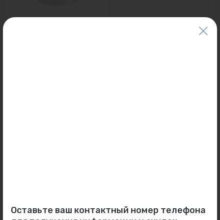
0
0
Арт: -
Арт: -
Сборник сажи и
Пластина основания
конденсата D240 мм
проходная D180/240 мм
(430/0,5) не...
(430/...
В наличии:
6 шт.
В наличии:
8 шт.
465 ₽
2 491 ₽
0
0
Арт: -
Арт: -
Оголовок D200/260 (0,5
Отвод сэндвич D200/260
мм) нерж. Дымотек/
90 гр. (430/0,8) нерж. ...
ОГНИС...
В наличии:
2 шт.
В наличии:
6 шт.
1 454 ₽
3 576 ₽
Оставьте ваш контактный номер телефона