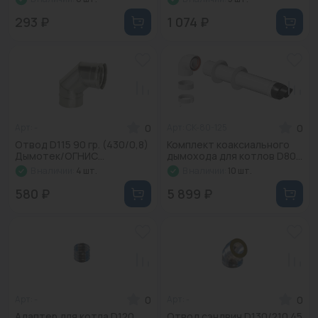
293 ₽
1 074 ₽
0
0
Арт: -
Арт: CK-80-125
Отвод D115 90 гр. (430/0,8)
Комплект коаксиального
Дымотек/ОГНИС...
дымохода для котлов D80...
В наличии:
4 шт.
В наличии:
10 шт.
580 ₽
5 899 ₽
0
0
Арт: -
Арт: -
Адаптер для котла D120
Отвод сэндвич D130/210 45