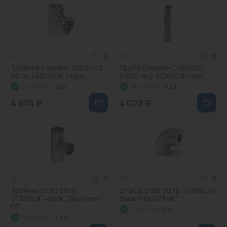
Промышленная арматура
Расходные материалы
0
0
Арт: -
Арт: -
Регулирующая арматура
Тройник сэндвич D150/210
Труба сэндвич D150/210
90 гр. (430/0,8) нерж...
(1000 мм) (430/0,8) нер...
Сантехника
В наличии:
5 шт.
В наличии:
13 шт.
Системы управления
4 674 ₽
4 023 ₽
Теплоносители
Товары для отдыха
Устройства защиты
0
0
Арт: -
Арт: -
Фитинги для труб
Тройник D180 90 гр.
Отвод D180 90 гр. (430/0,8)
(430/0,8) нерж. Дымотек/
Дымотек/ОГНИС...
Электрический теплый пол+греющий кабель
ОГ...
В наличии:
4 шт.
В наличии:
2 шт.