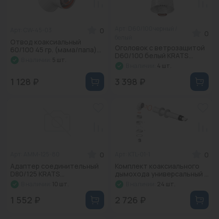
Водонагреватели
Запасные части
Арт: D60/100 черный /
0
Арт: CW-45-03
0
белый
Отвод коаксиальный
Запорная арматура
Оголовок с ветрозащитой
60/100 45 гр. (мама/папа)...
D60/100 белый KRATS...
В наличии:
5 шт.
В наличии:
4 шт.
Инструмент
1 128 ₽
3 398 ₽
КИП
Коллекторы и аксессуары
Кондиционеры
Крепеж
0
0
Арт: AMM-125-80
Арт: KTL-01-1
Адаптер соединительный
Комплект коаксиального
Очистка воды
D80/125 KRATS...
дымохода универсальный ...
В наличии:
10 шт.
В наличии:
24 шт.
Предохранительная арматура
1 552 ₽
2 726 ₽
Приборы отопления (радиаторы, конвекторы)