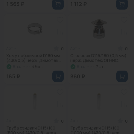
1 563 ₽
1 112 ₽
0
0
Арт: -
Арт: -
Хомут обжимной D180 мм
Оголовок D115/180 (0,5 мм)
(430/0,5) нерж. Дымотек...
нерж. Дымотек/ОГНИС...
В наличии:
49 шт.
В наличии:
7 шт.
185 ₽
880 ₽
0
0
Арт: -
Арт: -
Труба сэндвич D115/180
Труба сэндвич D115/180
(500 мм) (430/0,8) нерж...
(1000 мм) (430/0,8) нер...