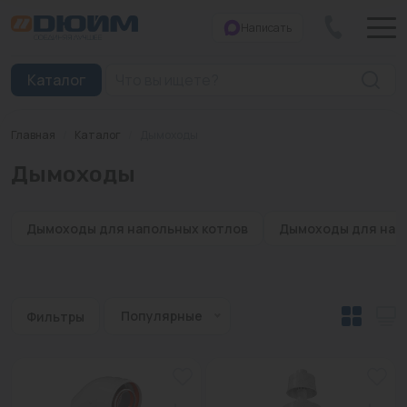
Написать
Закрыть
Каталог
Главная
/
Каталог
/
Дымоходы
Котлы
Дымоходы
Печи банные
Дымоходы
Дымоходы для напольных котлов
Дымоходы для наст
Трубы
Насосы
Популярные
Фильтры
Баки и емкости
Бойлеры косвенного нагрева