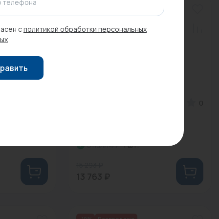
 телефона
-10%
Распродажа
асен с
политикой обработки персональных
ых
равить
0
Арт: 49681
0
UNIPUMP
Насосная станция UNIPUMP
AUTO JET 80 L...
В наличии:
1 шт.
15 293 ₽
13 763 ₽
-10%
Распродажа