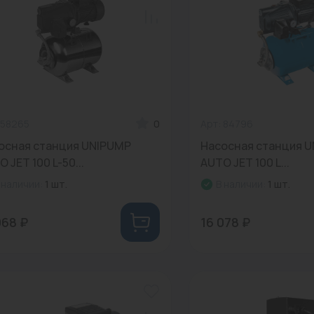
 58265
0
Арт: 84796
осная станция UNIPUMP
Насосная станция 
 JET 100 L-50...
AUTO JET 100 L...
 наличии:
1 шт.
В наличии:
1 шт.
968 ₽
16 078 ₽