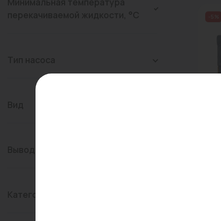
Минимальная температура
перекачиваемой жидкости, °C
-5%
Тип насоса
Вид
Арт:
Нас
JET 
Вывод с ассортимента
В
10 9
10 
Категория