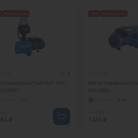
%
Распродажа
-35%
Распродажа
Трубы нержавеющие
 7206
0
Арт: 2660
ос поверхностный AJC-60C-
Насос поверхностн
QUARIO...
AQUARIO...
 наличии:
1 шт.
В наличии:
2 шт.
44 ₽
11 408 ₽
884 ₽
7 415 ₽