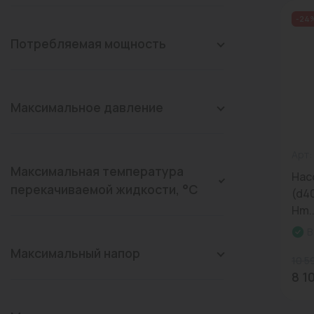
-24
Потребляемая мощность
Максимальное давление
Арт: 
Максимальная температура
Насо
перекачиваемой жидкости, °C
(d40
Hm..
В
Максимальный напор
10 5
8 1