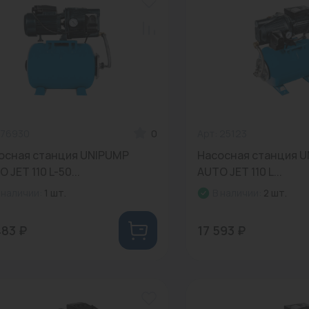
 76930
0
Арт: 25123
осная станция UNIPUMP
Насосная станция 
 JET 110 L-50...
AUTO JET 110 L...
 наличии:
1 шт.
В наличии:
2 шт.
483 ₽
17 593 ₽