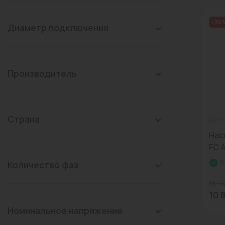
конвекторы)
Промышленная арматура
-35
Диаметр подключения
Расходные материалы
Регулирующая арматура
Производитель
Сантехника
Системы управления
Теплоносители
Страна
Арт:
Нас
Товары для отдыха
FС A
Устройства защиты
В
Количество фаз
Фитинги для труб
16 7
Электрический теплый
10 
пол+греющий кабель
Номинальное напряжение