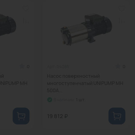
0
Арт: 54085
0
ый
Насос поверхностный
UNIPUMP MH
многоступенчатый UNIPUMP MH
500A...
В наличии:
1 шт.
19 812 ₽