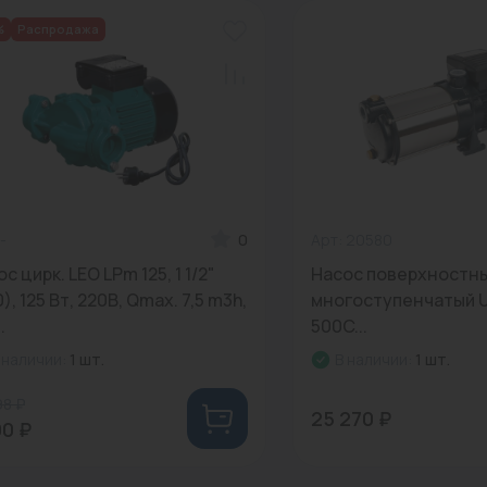
%
Распродажа
-
0
Арт: 20580
с цирк. LEO LPm 125, 1 1/2"
Насос поверхностн
), 125 Вт, 220В, Qmax. 7,5 m3h,
многоступенчатый 
.
500C...
 наличии:
1 шт.
В наличии:
1 шт.
98 ₽
25 270 ₽
00 ₽