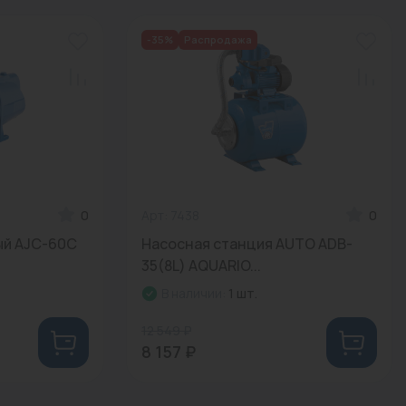
-35%
Распродажа
Трубы стальные
0
Арт: 7438
0
ый AJC-60С
Насосная станция AUTO ADB-
35(8L) AQUARIO...
В наличии:
1 шт.
12 549 ₽
8 157 ₽