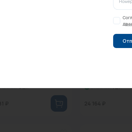
Номер
Согл
данн
Отп
 22287
0
Арт: 67503
осная станция UNIPUMP
Насосная станция 
 126...
AUTO MH 500A...
 наличии:
4 шт.
В наличии:
1 шт.
81 ₽
24 164 ₽