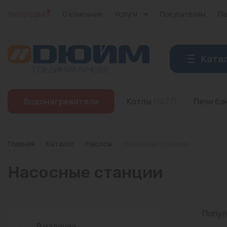
Распродажа
О компании
Услуги
Покупателям
Па
Ката
Котлы
Водонагреватели
Котлы
(1477)
Печи б
Печи банные
Дымоходы
Главная
/
Каталог
/
Насосы
/
Насосные станции
Трубы
Насосные станции
Насосы
Баки и емкости
Попул
Бойлеры косвенного нагрева
В наличии