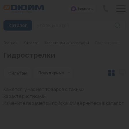
Написать
Закрыть
Каталог
Главная
/
Каталог
/
Коллекторы и аксессуары
/
Гидрострелки
Котлы
Гидрострелки
Печи банные
Дымоходы
Популярные
Фильтры
Трубы
Кажется, у нас нет товаров с такими
характеристиками.
Насосы
Измените параметры поиска или вернитесь
в каталог
Баки и емкости
Бойлеры косвенного нагрева