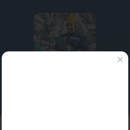
Водонагреватели
Запасные части
Запорная арматура
Инструмент
КИП
Коллекторы и аксессуары
Специальные условия
для профессионалов и юридических лиц
Кондиционеры
Узнать больше
Крепеж
Очистка воды
Предохранительная арматура
Приборы отопления (радиаторы, конвекторы)