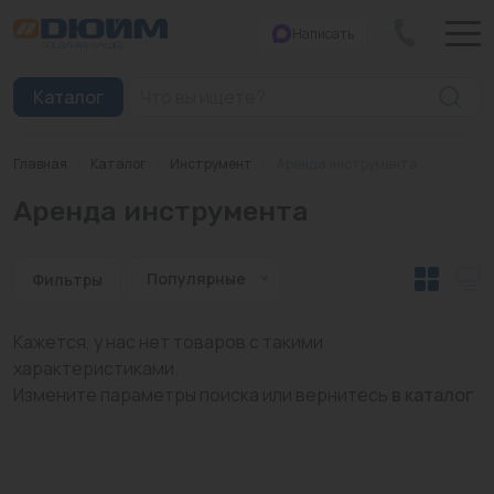
Написать
Закрыть
Каталог
Главная
/
Каталог
/
Инструмент
/
Аренда инструмента
Котлы
Аренда инструмента
Печи банные
Дымоходы
Популярные
Фильтры
Трубы
Кажется, у нас нет товаров с такими
характеристиками.
Насосы
Измените параметры поиска или вернитесь
в каталог
Баки и емкости
Бойлеры косвенного нагрева