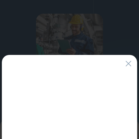
Водонагреватели
Запасные части
Запорная арматура
Инструмент
КИП
Коллекторы и аксессуары
Специальные условия
для профессионалов и юридических лиц
Кондиционеры
Узнать больше
Крепеж
Очистка воды
Предохранительная арматура
Приборы отопления (радиаторы, конвекторы)