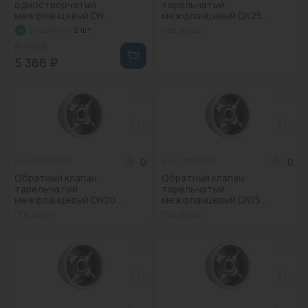
одностворчатый
тарельчатый
Водонагреватели
межфланцевый DN...
межфланцевый DN25 ...
В наличии:
2 шт.
Под заказ
Запасные части
6 710 ₽
5 368 ₽
Запорная арматура
Инструмент
КИП
Коллекторы и аксессуары
0
0
Арт: 020RSV31
Арт: 015RSV31
Обратный клапан
Обратный клапан
Кондиционеры
тарельчатый
тарельчатый
межфланцевый DN20 ...
межфланцевый DN15 ...
Крепеж
Под заказ
Под заказ
Очистка воды
Предохранительная арматура
Приборы отопления (радиаторы, конвекторы)