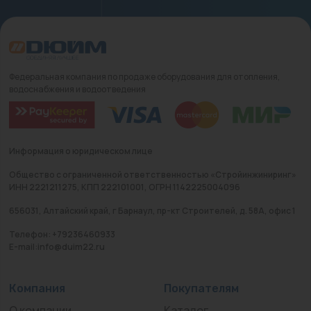
Федеральная компания по продаже оборудования для отопления,
водоснабжения и водоотведения
Информация о юридическом лице
Общество с ограниченной ответственностью «Стройинжиниринг»
ИНН 2221211275, КПП 222101001, ОГРН 1142225004096
656031, Алтайский край, г Барнаул, пр-кт Строителей, д. 58А, офис 1
Телефон: +79236460933
E-mail:info@duim22.ru
Компания
Покупателям
О компании
Каталог