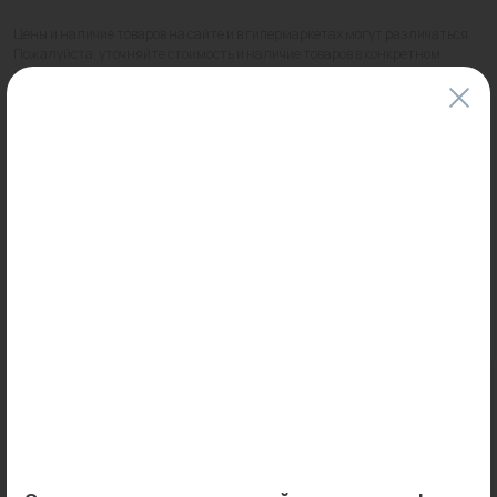
Цены и наличие товаров на сайте и в гипермаркетах могут различаться.
Пожалуйста, уточняйте стоимость и наличие товаров в конкретном
магазине.
Информация о товарах на сайте обновляется и может быть неактуальна
для таких же товаров, проданных ранее.
Фактический товар может иметь визуальные отличия от изображения.
Оставить отзыв
Может пригодиться
0
0
Арт: 782S3300
Арт: KVC-A10E5-12