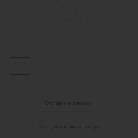
Водонагреватели
Запасные части
Запорная арматура
Инструмент
КИП
Коллекторы и аксессуары
Кондиционеры
Крепеж
Оставить заявку
Очистка воды
Предохранительная арматура
Консультация по товару
Приборы отопления (радиаторы, конвекторы)