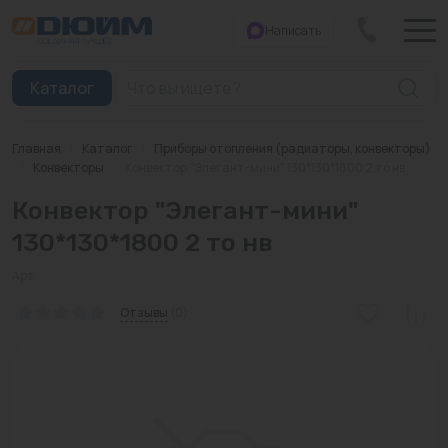
Написать
Закрыть
Каталог
Главная
/
Каталог
/
Приборы отопления (радиаторы, конвекторы)
Котлы
/
Конвекторы
/
Конвектор "Элегант-мини" 130*130*1800 2 то нв
Конвектор "Элегант-мини"
Печи банные
130*130*1800 2 то нв
Дымоходы
Арт:
Трубы
Отзывы
(0)
Насосы
Баки и емкости
Бойлеры косвенного нагрева