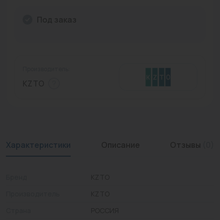
Промышленная арматура
Под заказ
Расходные материалы
Регулирующая арматура
Производитель:
Сантехника
KZTO
Системы управления
Теплоносители
Товары для отдыха
Характеристики
Описание
Отзывы
(0)
Устройства защиты
Бренд
KZTO
Фитинги для труб
Производитель
KZTO
Электрический теплый пол+греющий кабель
Страна
РОССИЯ