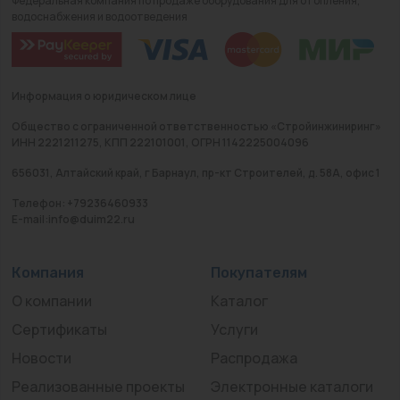
Федеральная компания по продаже оборудования для отопления,
водоснабжения и водоотведения
Информация о юридическом лице
Общество с ограниченной ответственностью «Стройинжиниринг»
ИНН 2221211275, КПП 222101001, ОГРН 1142225004096
656031, Алтайский край, г Барнаул, пр-кт Строителей, д. 58А, офис 1
Телефон: +79236460933
E-mail:info@duim22.ru
Компания
Покупателям
О компании
Каталог
Сертификаты
Услуги
Новости
Распродажа
Реализованные проекты
Электронные каталоги