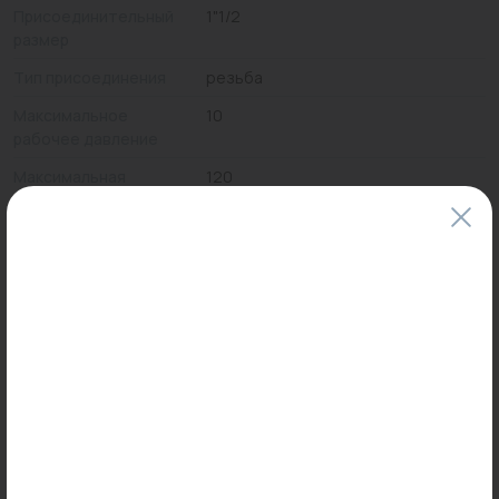
Присоединительный
1"1/2
размер
Тип присоединения
резьба
Максимальное
10
рабочее давление
Максимальная
120
рабочая
температура, °C
Цены и наличие товаров на сайте и в гипермаркетах могут различаться.
Пожалуйста, уточняйте стоимость и наличие товаров в конкретном
магазине.
Информация о товарах на сайте обновляется и может быть неактуальна
для таких же товаров, проданных ранее.
Фактический товар может иметь визуальные отличия от изображения.
Оставить отзыв