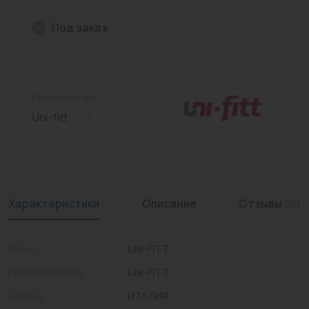
Промышленная арматура
Под заказ
Расходные материалы
Регулирующая арматура
Производитель:
Сантехника
Uni-fitt
Системы управления
Теплоносители
Товары для отдыха
Характеристики
Описание
Отзывы
(0)
Устройства защиты
Бренд
UNI-FITT
Фитинги для труб
Производитель
UNI-FITT
Электрический теплый пол+греющий кабель
Страна
ИТАЛИЯ