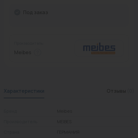
Промышленная арматура
Под заказ
Расходные материалы
Регулирующая арматура
Производитель:
Сантехника
Meibes
Системы управления
Теплоносители
Товары для отдыха
Характеристики
Отзывы
(0)
Устройства защиты
Бренд
Meibes
Фитинги для труб
Производитель
MEIBES
Электрический теплый пол+греющий кабель
Страна
ГЕРМАНИЯ