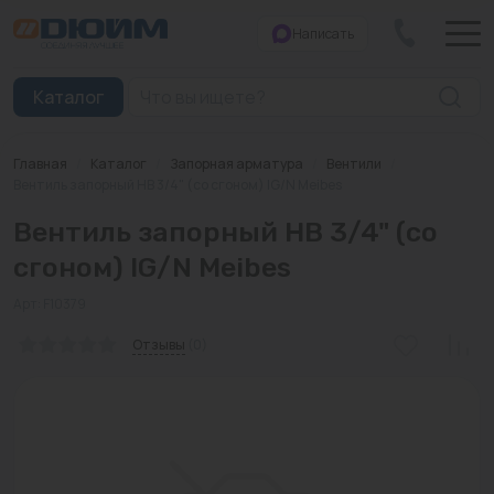
Написать
Закрыть
Каталог
Главная
/
Каталог
/
Запорная арматура
/
Вентили
/
Котлы
Вентиль запорный НВ 3/4" (со сгоном) IG/N Meibes
Вентиль запорный НВ 3/4" (со
Печи банные
сгоном) IG/N Meibes
Дымоходы
Арт: F10379
Трубы
Отзывы
(0)
Насосы
Баки и емкости
Бойлеры косвенного нагрева