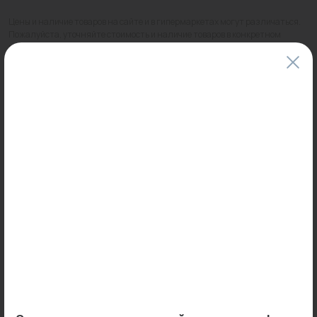
Цены и наличие товаров на сайте и в гипермаркетах могут различаться.
Пожалуйста, уточняйте стоимость и наличие товаров в конкретном
магазине.
Информация о товарах на сайте обновляется и может быть неактуальна
для таких же товаров, проданных ранее.
Фактический товар может иметь визуальные отличия от изображения.
Оставить отзыв
Может пригодиться
0
0
Арт: 7724662608
Арт: 657C4010