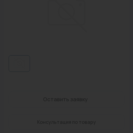
Водонагреватели
Запасные части
Запорная арматура
Инструмент
КИП
Коллекторы и аксессуары
Кондиционеры
Крепеж
Оставить заявку
Очистка воды
Предохранительная арматура
Консультация по товару
Приборы отопления (радиаторы, конвекторы)