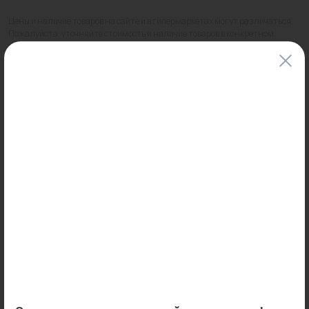
Цены и наличие товаров на сайте и в гипермаркетах могут различаться.
Пожалуйста, уточняйте стоимость и наличие товаров в конкретном
магазине.
Информация о товарах на сайте обновляется и может быть неактуальна
для таких же товаров, проданных ранее.
Фактический товар может иметь визуальные отличия от изображения.
Оставить отзыв
Может пригодиться
0
0
Арт: 101664
Арт: -