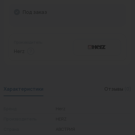
Промышленная арматура
Под заказ
Расходные материалы
Регулирующая арматура
Производитель:
Сантехника
Herz
Системы управления
Теплоносители
Товары для отдыха
Характеристики
Отзывы
(0)
Устройства защиты
Бренд
Herz
Фитинги для труб
Производитель
HERZ
Электрический теплый пол+греющий кабель
Страна
АВСТРИЯ