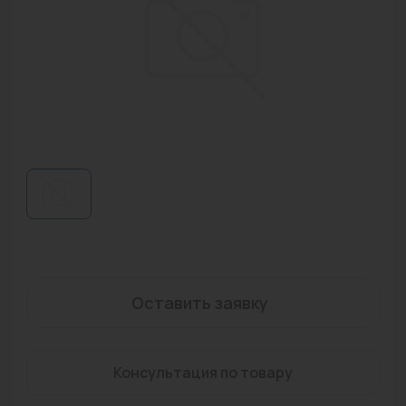
Водонагреватели
Запасные части
Запорная арматура
Инструмент
КИП
Коллекторы и аксессуары
Кондиционеры
Крепеж
Оставить заявку
Очистка воды
Предохранительная арматура
Консультация по товару
Приборы отопления (радиаторы, конвекторы)