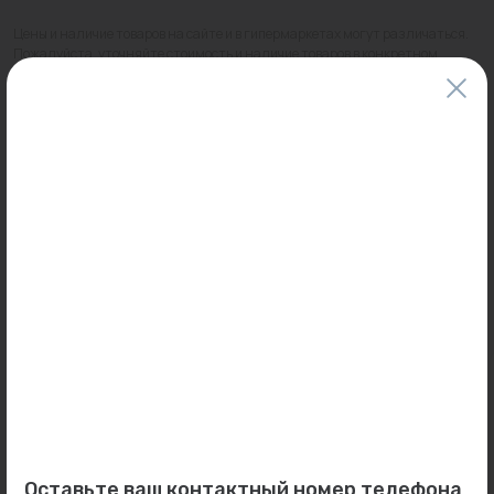
Цены и наличие товаров на сайте и в гипермаркетах могут различаться.
Пожалуйста, уточняйте стоимость и наличие товаров в конкретном
магазине.
Информация о товарах на сайте обновляется и может быть неактуальна
для таких же товаров, проданных ранее.
Фактический товар может иметь визуальные отличия от изображения.
Оставить отзыв
Может пригодиться
0
0
Арт: CW-45-03
Арт: 5682690
Оставьте ваш контактный номер телефона