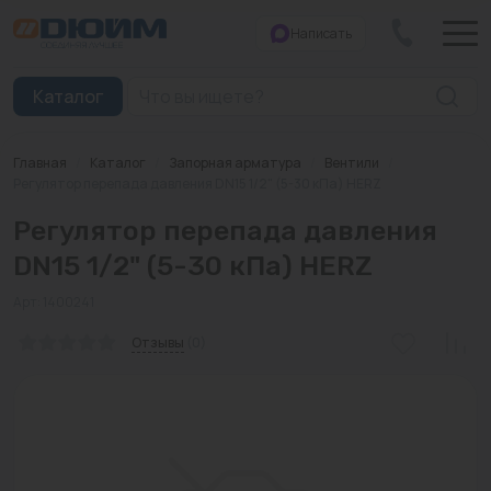
Написать
Закрыть
Каталог
Главная
/
Каталог
/
Запорная арматура
/
Вентили
/
Котлы
Регулятор перепада давления DN15 1/2" (5-30 кПа) HERZ
Регулятор перепада давления
Печи банные
DN15 1/2" (5-30 кПа) HERZ
Дымоходы
Арт: 1400241
Трубы
Отзывы
(0)
Насосы
Баки и емкости
Бойлеры косвенного нагрева