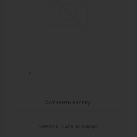
Водонагреватели
Запасные части
Запорная арматура
Инструмент
КИП
Коллекторы и аксессуары
Кондиционеры
Крепеж
Оставить заявку
Очистка воды
Предохранительная арматура
Консультация по товару
Приборы отопления (радиаторы, конвекторы)