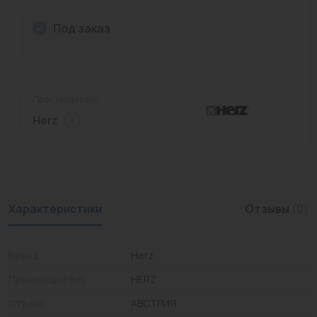
Промышленная арматура
Под заказ
Расходные материалы
Регулирующая арматура
Производитель:
Сантехника
Herz
Системы управления
Теплоносители
Товары для отдыха
Характеристики
Отзывы
(0)
Устройства защиты
Бренд
Herz
Фитинги для труб
Производитель
HERZ
Электрический теплый пол+греющий кабель
Страна
АВСТРИЯ