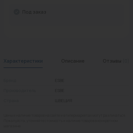
Промышленная арматура
Под заказ
Расходные материалы
Регулирующая арматура
Сантехника
Системы управления
Характеристики
Описание
Отзывы
(0)
Теплоносители
Бренд
ESBE
Товары для отдыха
Производитель
ESBE
Устройства защиты
Страна
ШВЕЦИЯ
Фитинги для труб
Цены и наличие товаров на сайте и в гипермаркетах могут различаться.
Электрический теплый пол+греющий кабель
Пожалуйста, уточняйте стоимость и наличие товаров в конкретном
магазине.