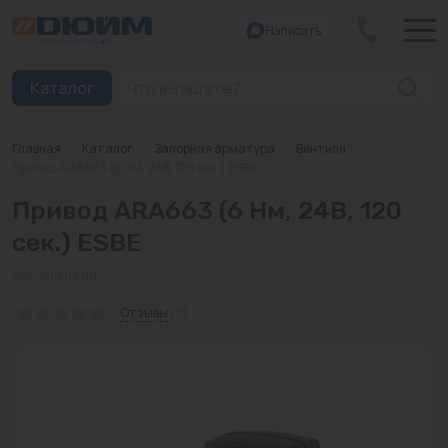
Написать
Закрыть
Каталог
Главная
/
Каталог
/
Запорная арматура
/
Вентили
/
Котлы
Привод ARA663 (6 Нм, 24B, 120 сек.) ESBE
Привод ARA663 (6 Нм, 24B, 120
Печи банные
сек.) ESBE
Дымоходы
Арт: 1210 03 00
Трубы
Отзывы
(0)
Насосы
Баки и емкости
Бойлеры косвенного нагрева