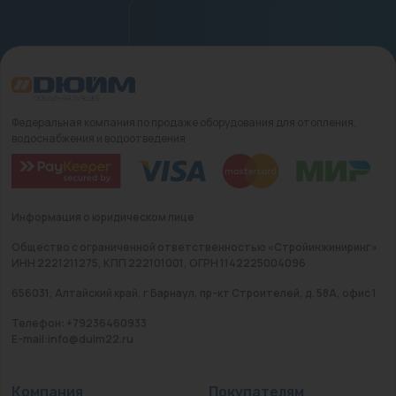
Федеральная компания по продаже оборудования для отопления,
водоснабжения и водоотведения
Информация о юридическом лице
Общество с ограниченной ответственностью «Стройинжиниринг»
ИНН 2221211275, КПП 222101001, ОГРН 1142225004096
656031, Алтайский край, г Барнаул, пр-кт Строителей, д. 58А, офис 1
Телефон: +79236460933
E-mail:info@duim22.ru
Компания
Покупателям