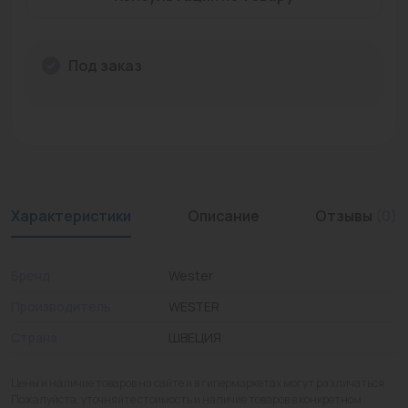
Промышленная арматура
Расходные материалы
Под заказ
Регулирующая арматура
Сантехника
Системы управления
Характеристики
Описание
Отзывы
(0)
Теплоносители
Товары для отдыха
Бренд
Wester
Устройства защиты
Производитель
WESTER
Фитинги для труб
Страна
ШВЕЦИЯ
Электрический теплый пол+греющий кабель
Цены и наличие товаров на сайте и в гипермаркетах могут различаться.
Пожалуйста, уточняйте стоимость и наличие товаров в конкретном