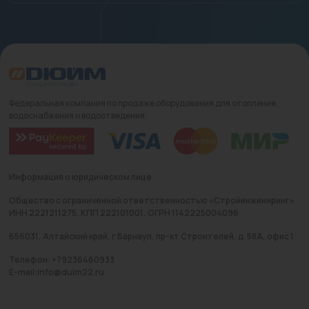
Федеральная компания по продаже оборудования для отопления,
водоснабжения и водоотведения
Информация о юридическом лице
Общество с ограниченной ответственностью «Стройинжиниринг»
ИНН 2221211275, КПП 222101001, ОГРН 1142225004096
656031, Алтайский край, г Барнаул, пр-кт Строителей, д. 58А, офис 1
Телефон: +79236460933
E-mail:info@duim22.ru