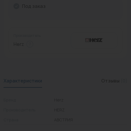
Под заказ
Промышленная арматура
Расходные материалы
Регулирующая арматура
Производитель:
Herz
Сантехника
Системы управления
Теплоносители
Характеристики
Отзывы
(0)
Товары для отдыха
Устройства защиты
Бренд
Herz
Фитинги для труб
Производитель
HERZ
Электрический теплый пол+греющий кабель
Страна
АВСТРИЯ