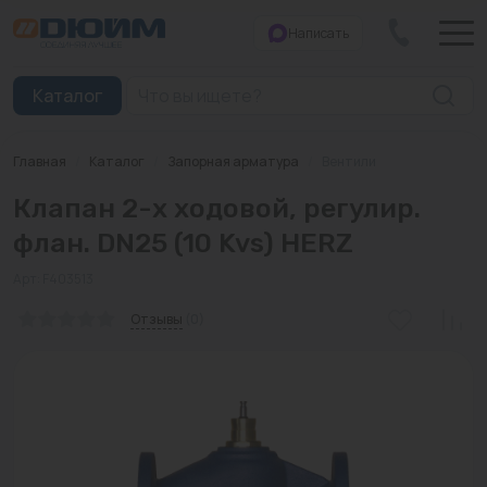
Написать
Закрыть
Каталог
Главная
/
Каталог
/
Запорная арматура
/
Вентили
Котлы
Клапан 2-х ходовой, регулир.
Печи банные
флан. DN25 (10 Kvs) HERZ
Дымоходы
Арт: F403513
Трубы
Отзывы
(0)
Насосы
Баки и емкости
Бойлеры косвенного нагрева