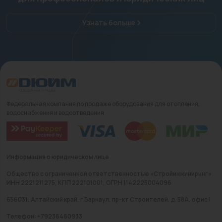
Узнать больше
Федеральная компания по продаже оборудования для отопления,
водоснабжения и водоотведения
Информация о юридическом лице
Общество с ограниченной ответственностью «Стройинжиниринг»
ИНН 2221211275, КПП 222101001, ОГРН 1142225004096
656031, Алтайский край, г Барнаул, пр-кт Строителей, д. 58А, офис 1
Телефон: +79236460933