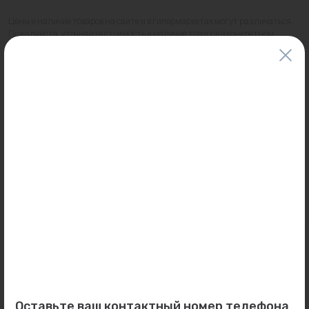
Цены и наличие товаров на сайте и в гипермаркетах могут различаться.
Пожалуйста, уточняйте стоимость и наличие товаров в конкретном
магазине.
Информация о товарах на сайте обновляется и может быть неактуальна
для таких же товаров, проданных ранее.
Фактический товар может иметь визуальные отличия от изображения.
Оставить отзыв
Может пригодиться
0
0
Арт: 1500316
Арт: -
Оставьте ваш контактный номер телефона