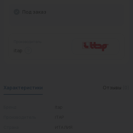
Промышленная арматура
Под заказ
Расходные материалы
Регулирующая арматура
Производитель:
Сантехника
itap
Системы управления
Теплоносители
Товары для отдыха
Характеристики
Отзывы
(0)
Устройства защиты
Бренд
Itap
Фитинги для труб
Производитель
ITAP
Электрический теплый пол+греющий кабель
Страна
ИТАЛИЯ