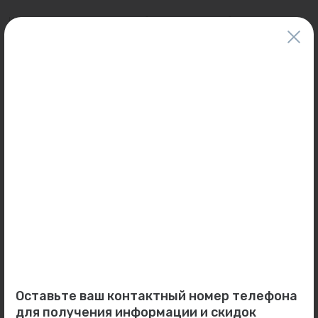
Информация о товарах на сайте обновляется и может быть неактуальна
для таких же товаров, проданных ранее.
Фактический товар может иметь визуальные отличия от изображения.
Оставить отзыв
Может пригодиться
Новинка
0
0
Арт: 414C4320
Арт: 66193
Коллектор НВ 1"x3/4"ЕК (с
Насос циркул. UNIPUMP PH
вентилями, 90 гр., м...
20-60 L=130 (ГВС)...
Оставьте ваш контактный номер телефона
В наличии:
1 шт.
В наличии:
2 шт.
для получения информации и скидок