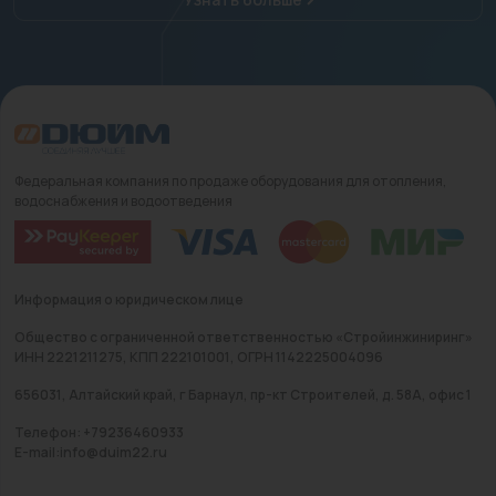
Федеральная компания по продаже оборудования для отопления,
водоснабжения и водоотведения
Информация о юридическом лице
Общество с ограниченной ответственностью «Стройинжиниринг»
ИНН 2221211275, КПП 222101001, ОГРН 1142225004096
656031, Алтайский край, г Барнаул, пр-кт Строителей, д. 58А, офис 1
Телефон: +79236460933
E-mail:info@duim22.ru