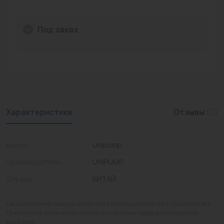
Промышленная арматура
Под заказ
Расходные материалы
Регулирующая арматура
Сантехника
Системы управления
Характеристики
Отзывы
(0)
Теплоносители
Товары для отдыха
Бренд
Unipump
Устройства защиты
Производитель
UNIPUMP
Страна
КИТАЙ
Фитинги для труб
Электрический теплый пол+греющий кабель
Цены и наличие товаров на сайте и в гипермаркетах могут различаться.
Пожалуйста, уточняйте стоимость и наличие товаров в конкретном
магазине.