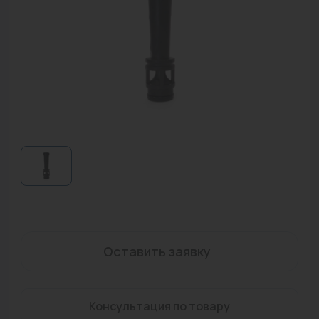
Водонагреватели
Запасные части
Запорная арматура
Инструмент
КИП
Коллекторы и аксессуары
Кондиционеры
Крепеж
Очистка воды
Оставить заявку
Предохранительная арматура
Консультация по товару
Приборы отопления (радиаторы, конвекторы)