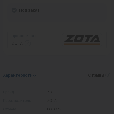
Промышленная арматура
Под заказ
Расходные материалы
Регулирующая арматура
Производитель:
Сантехника
ZOTA
Системы управления
Теплоносители
Товары для отдыха
Характеристики
Отзывы
(0)
Устройства защиты
Бренд
ZOTA
Фитинги для труб
Производитель
ZOTA
Электрический теплый пол+греющий кабель
Страна
РОССИЯ