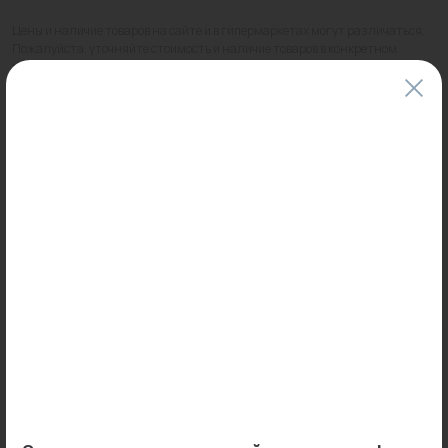
Цены и наличие товаров на сайте и в гипермаркетах могут различаться.
Пожалуйста, уточняйте стоимость и наличие товаров в конкретном
магазине.
Информация о товарах на сайте обновляется и может быть неактуальна
для таких же товаров, проданных ранее.
Фактический товар может иметь визуальные отличия от изображения.
Оставить отзыв
Может пригодиться
0
0
Арт: 7724652904
Арт: 7724656308