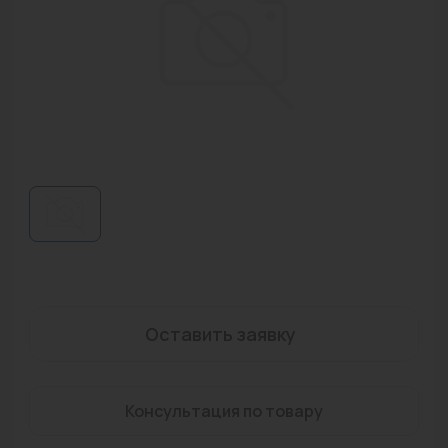
Водонагреватели
Запасные части
Запорная арматура
Инструмент
КИП
Коллекторы и аксессуары
Кондиционеры
Крепеж
Оставить заявку
Очистка воды
Предохранительная арматура
Консультация по товару
Приборы отопления (радиаторы, конвекторы)