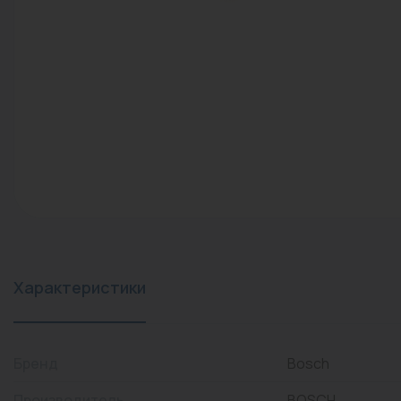
конвекторы)
Промышленная арматура
Расходные материалы
Регулирующая арматура
Сантехника
Системы управления
Теплоносители
Товары для отдыха
Устройства защиты
Характеристики
Фитинги для труб
Электрический теплый
Бренд
Bosch
пол+греющий кабель
Производитель
BOSCH