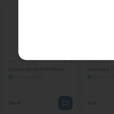
Арт: 11080711001
0
Арт: 032249
Тройник 20x20x16 MX REHAU...
Муфта ред. 32
В наличии:
15 шт.
В наличии:
1
784 ₽
14 ₽