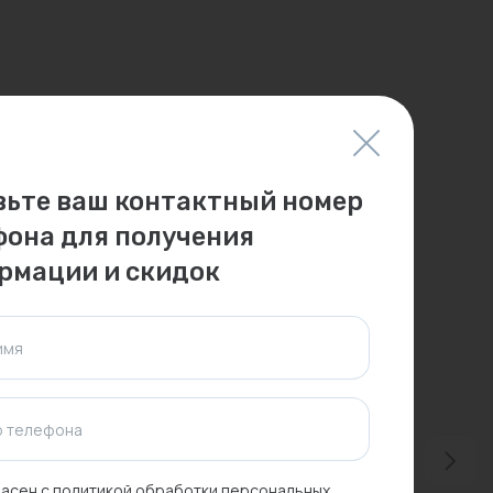
вьте ваш контактный номер
фона для получения
рмации и скидок
имя
 телефона
асен с
политикой обработки персональных