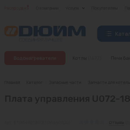
Распродажа
О компании
Услуги
Покупателям
Па
Ката
Котлы
Водонагреватели
Котлы
(1477)
Печи б
Печи банные
Дымоходы
Главная
/
Каталог
/
Запасные части
/
Запчасти для котел
Трубы
Плата управления U072-1
Насосы
Баки и емкости
Арт: 87186496780(87186440920)
Отзывы
(0
Бойлеры косвенного нагрева