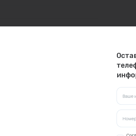
личаться. Пожалуйста, уточняйте стоимость и
ктуальна для таких же товаров, проданных
Оста
теле
ажения.
инфо
Оставить отзыв
Ваше 
Номер
Согл