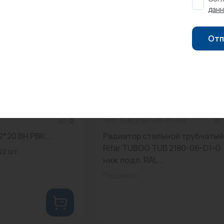
данн
Отп
0
Арт: TUB 2180-06-D1-GR
*20 ВН РВК...
Радиатор стальной трубчатый
Rifar TUBOG TUB 2180-06-D1-G
22 шт.
ниж подл. RAL...
Под заказ