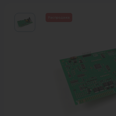
Водонагреватели
Запасные части
Распродажа
Запорная арматура
Инструмент
КИП
Коллекторы и аксессуары
Кондиционеры
Крепеж
Очистка воды
Предохранительная арматура
Приборы отопления (радиаторы,