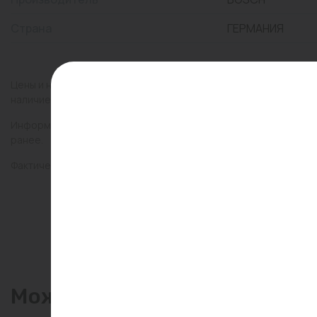
Страна
ГЕРМАНИЯ
Цены и наличие товаров на сайте и в гипермаркетах могут раз
наличие товаров в конкретном магазине.
Информация о товарах на сайте обновляется и может быть неа
ранее.
Фактический товар может иметь визуальные отличия от изобр
Может пригодиться