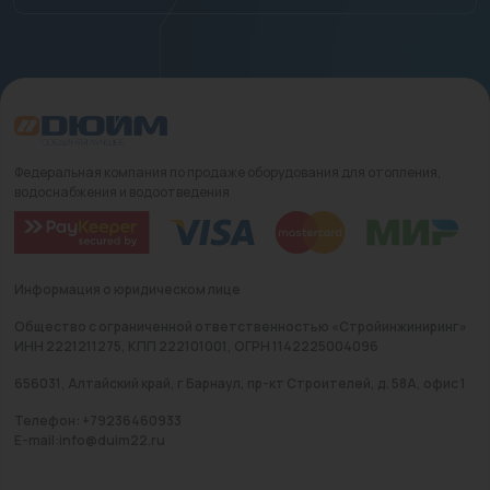
Федеральная компания по продаже оборудования для отопления,
водоснабжения и водоотведения
Информация о юридическом лице
Общество с ограниченной ответственностью «Стройинжиниринг»
ИНН 2221211275, КПП 222101001, ОГРН 1142225004096
656031, Алтайский край, г Барнаул, пр-кт Строителей, д. 58А, офис 1
Телефон: +79236460933
E-mail:info@duim22.ru