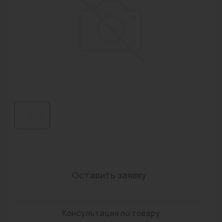
Водонагреватели
Запасные части
Запорная арматура
Инструмент
КИП
Коллекторы и аксессуары
Кондиционеры
Крепеж
Очистка воды
Оставить заявку
Предохранительная арматура
Консультация по товару
Приборы отопления (радиаторы, конвекторы)