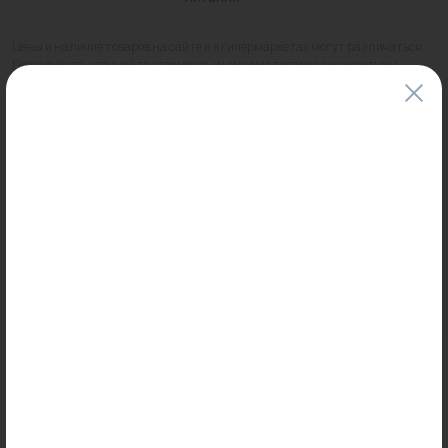
Цены и наличие товаров на сайте и в гипермаркетах могут различаться.
Пожалуйста, уточняйте стоимость и наличие товаров в конкретном
магазине.
Информация о товарах на сайте обновляется и может быть неактуальна
для таких же товаров, проданных ранее.
Фактический товар может иметь визуальные отличия от изображения.
Оставить отзыв
Может пригодиться
0
0
Арт: 240737
Арт: 200-PXC1620