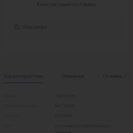
Консультация по товару
Промышленная арматура
Расходные материалы
Под заказ
Регулирующая арматура
Сантехника
Системы управления
Теплоносители
Характеристики
Описание
Отзывы
(0)
Товары для отдыха
Устройства защиты
Бренд
Teplocom
Производитель
БАСТИОН
Фитинги для труб
Страна
РОССИЯ
Электрический теплый пол+греющий кабель
Тип
источник бесперебойного
питания