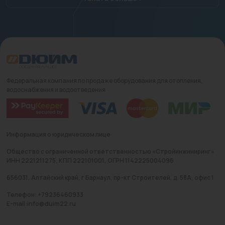
Федеральная компания по продаже оборудования для отопления,
водоснабжения и водоотведения
Информация о юридическом лице
Общество с ограниченной ответственностью «Стройинжиниринг»
ИНН 2221211275, КПП 222101001, ОГРН 1142225004096
656031, Алтайский край, г Барнаул, пр-кт Строителей, д. 58А, офис 1
Телефон: +79236460933
E-mail:info@duim22.ru