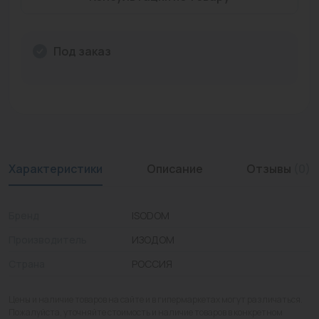
Промышленная арматура
Расходные материалы
Под заказ
Регулирующая арматура
Сантехника
Системы управления
Характеристики
Описание
Отзывы
(0)
Теплоносители
Товары для отдыха
Бренд
ISODOM
Устройства защиты
Производитель
ИЗОДОМ
Фитинги для труб
Страна
РОССИЯ
Электрический теплый пол+греющий кабель
Цены и наличие товаров на сайте и в гипермаркетах могут различаться.
Пожалуйста, уточняйте стоимость и наличие товаров в конкретном