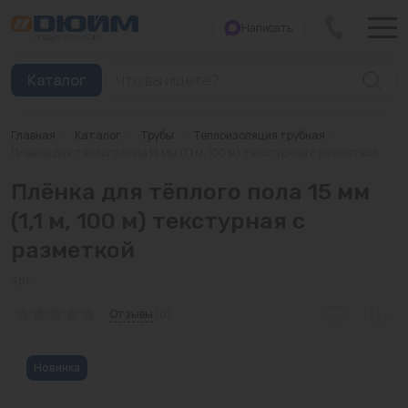
Написать
Закрыть
Каталог
Главная
/
Каталог
/
Трубы
/
Теплоизоляция трубная
/
Котлы
Плёнка для тёплого пола 15 мм (1,1 м, 100 м) текстурная с разметкой
Плёнка для тёплого пола 15 мм
Печи банные
(1,1 м, 100 м) текстурная с
Дымоходы
разметкой
Трубы
Арт:
Насосы
Отзывы
(0)
Баки и емкости
Новинка
Бойлеры косвенного нагрева