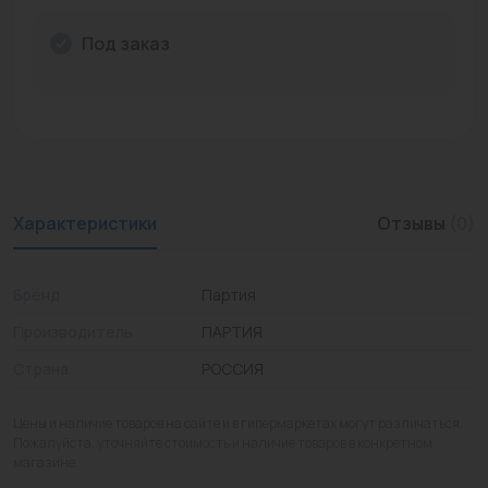
Промышленная арматура
Под заказ
Расходные материалы
Регулирующая арматура
Сантехника
Системы управления
Характеристики
Отзывы
(0)
Теплоносители
Бренд
Партия
Товары для отдыха
Производитель
ПАРТИЯ
Устройства защиты
Страна
РОССИЯ
Фитинги для труб
Цены и наличие товаров на сайте и в гипермаркетах могут различаться.
Электрический теплый пол+греющий кабель
Пожалуйста, уточняйте стоимость и наличие товаров в конкретном
магазине.