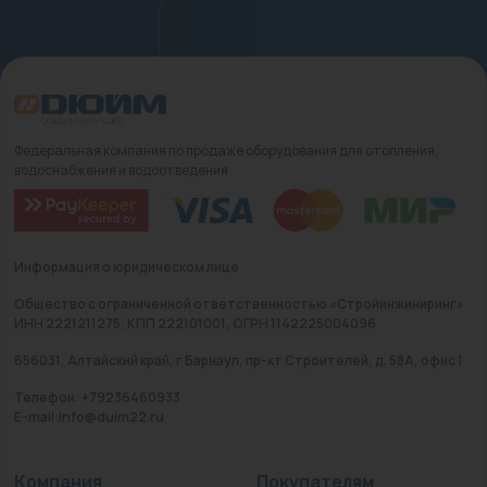
Федеральная компания по продаже оборудования для отопления,
водоснабжения и водоотведения
Информация о юридическом лице
Общество с ограниченной ответственностью «Стройинжиниринг»
ИНН 2221211275, КПП 222101001, ОГРН 1142225004096
656031, Алтайский край, г Барнаул, пр-кт Строителей, д. 58А, офис 1
Телефон: +79236460933
E-mail:info@duim22.ru
Компания
Покупателям