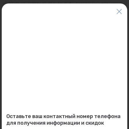
Информация о товарах на сайте обновляется и может быть неактуальна
для таких же товаров, проданных ранее.
Фактический товар может иметь визуальные отличия от изображения.
Оставить отзыв
Может пригодиться
-22%
Распродажа
0
0
Арт: 117-5950
Арт: 1001235
Радиатор алюминиевый
Соединитель 32x32 PPSU
OGINT 500/80 DELTA PLUS
UPONOR...
[...
В наличии:
1 шт.
Оставьте ваш контактный номер телефона
Под заказ
724 ₽
для получения информации и скидок