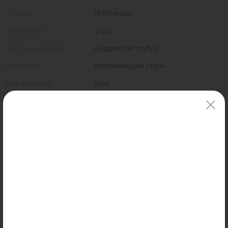
Страна
ГЕРМАНИЯ
Категория
угол
Метод монтажа
надвижной/трубка
Материал
нержавеющая сталь
Вид фитинга
угол
Максимальная
95
температура, °С
Цены и наличие товаров на сайте и в гипермаркетах могут различаться.
Пожалуйста, уточняйте стоимость и наличие товаров в конкретном
магазине.
Информация о товарах на сайте обновляется и может быть неактуальна
для таких же товаров, проданных ранее.
Фактический товар может иметь визуальные отличия от изображения.