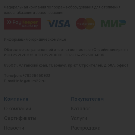
Федеральная компания по продаже оборудования для отопления,
водоснабжения и водоотведения
Информация о юридическом лице
Общество с ограниченной ответственностью «Стройинжиниринг»
ИНН 2221211275, КПП 222101001, ОГРН 1142225004096
656031, Алтайский край, г Барнаул, пр-кт Строителей, д. 58А, офис 1
Телефон: +79236460933
E-mail:info@duim22.ru
Компания
Покупателям
О компании
Каталог
Сертификаты
Услуги
Новости
Распродажа