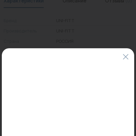
Характеристики
Описание
Отзывы
(0)
Бренд
UNI-FITT
Производитель
UNI-FITT
Страна
РОССИЯ
Виды труб
из сшитого полиэтилена
Цены и наличие товаров на сайте и в гипермаркетах могут различаться.
Пожалуйста, уточняйте стоимость и наличие товаров в конкретном
магазине.
Информация о товарах на сайте обновляется и может быть неактуальна
для таких же товаров, проданных ранее.
Фактический товар может иметь визуальные отличия от изображения.
Оставить отзыв