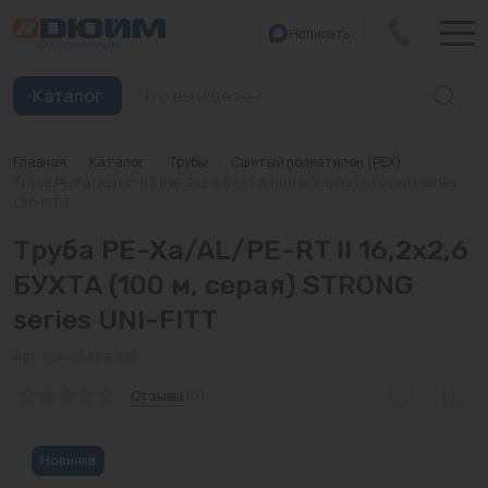
Написать
Закрыть
Каталог
Главная
/
Каталог
/
Трубы
/
Сшитый полиэтилен (PEX)
/
Котлы
Труба PE-Xa/AL/PE-RT II 16,2х2,6 БУХТА (100 м, серая) STRONG series
UNI-FITT
Печи банные
Труба PE-Xa/AL/PE-RT II 16,2х2,6
Дымоходы
БУХТА (100 м, серая) STRONG
series UNI-FITT
Трубы
Арт: 554S1610 #100
Насосы
Отзывы
(0)
Баки и емкости
Бойлеры косвенного нагрева
Новинка