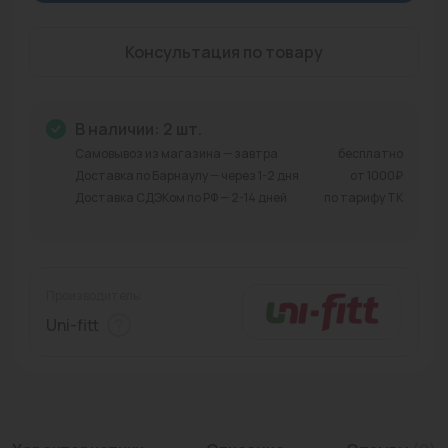
Промышленная арматура
Консультация по товару
Расходные материалы
Регулирующая арматура
В наличии: 2 шт.
Сантехника
Самовывоз из магазина — завтра
бесплатно
Доставка по Барнаулу — через 1-2 дня
от 1000₽
Системы управления
Доставка СДЭКом по РФ — 2-14 дней
по тарифу ТК
Теплоносители
Товары для отдыха
Производитель:
Устройства защиты
Uni-fitt
Фитинги для труб
Электрический теплый пол+греющий кабель