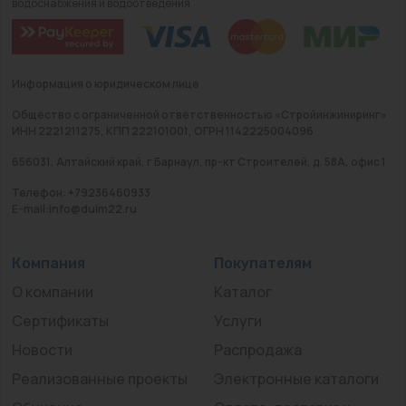
водоснабжения и водоотведения
Информация о юридическом лице
Общество с ограниченной ответственностью «Стройинжиниринг»
ИНН 2221211275, КПП 222101001, ОГРН 1142225004096
656031, Алтайский край, г Барнаул, пр-кт Строителей, д. 58А, офис 1
Телефон: +79236460933
E-mail:info@duim22.ru
Компания
Покупателям
О компании
Каталог
Сертификаты
Услуги
Новости
Распродажа
Реализованные проекты
Электронные каталоги