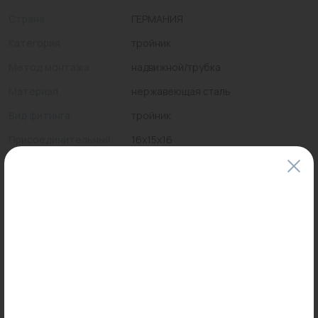
Страна
ГЕРМАНИЯ
Категория
тройник
Метод монтажа
надвижной/трубка
Материал
нержавеющая сталь
Вид фитинга
тройник
Присоединительный
16x15x16
размер
Максимальная
95
температура, °С
Цены и наличие товаров на сайте и в гипермаркетах могут различаться.
Пожалуйста, уточняйте стоимость и наличие товаров в конкретном
магазине.
Информация о товарах на сайте обновляется и может быть неактуальна
для таких же товаров, проданных ранее.
Фактический товар может иметь визуальные отличия от изображения.