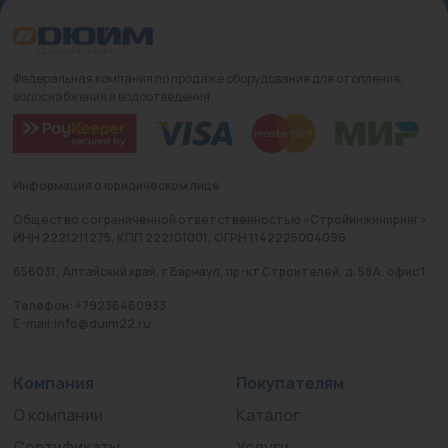
Федеральная компания по продаже оборудования для отопления,
водоснабжения и водоотведения
Информация о юридическом лице
Общество с ограниченной ответственностью «Стройинжиниринг»
ИНН 2221211275, КПП 222101001, ОГРН 1142225004096
656031, Алтайский край, г Барнаул, пр-кт Строителей, д. 58А, офис 1
Телефон: +79236460933
E-mail:info@duim22.ru
Компания
Покупателям
О компании
Каталог
Сертификаты
Услуги