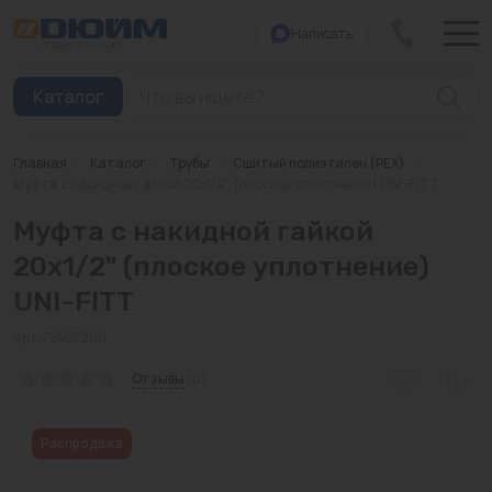
Написать
Закрыть
Каталог
Главная
/
Каталог
/
Трубы
/
Сшитый полиэтилен (PEX)
/
Котлы
Муфта с накидной гайкой 20x1/2" (плоское уплотнение) UNI-FITT
Муфта с накидной гайкой
Печи банные
20x1/2" (плоское уплотнение)
Дымоходы
UNI-FITT
Трубы
Арт: 754G7200
Насосы
Отзывы
(0)
Баки и емкости
Распродажа
Бойлеры косвенного нагрева