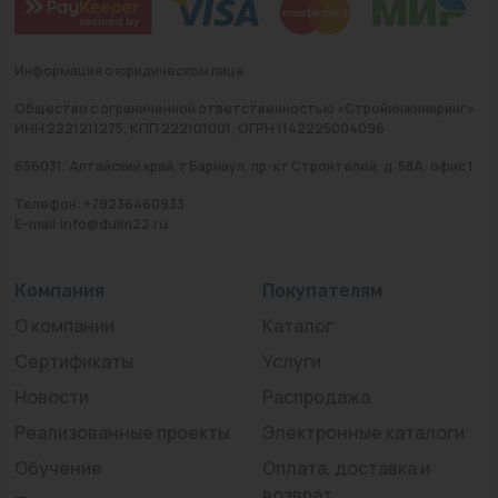
Информация о юридическом лице
Общество с ограниченной ответственностью «Стройинжиниринг»
ИНН 2221211275, КПП 222101001, ОГРН 1142225004096
656031, Алтайский край, г Барнаул, пр-кт Строителей, д. 58А, офис 1
Телефон: +79236460933
E-mail:info@duim22.ru
Компания
Покупателям
О компании
Каталог
Сертификаты
Услуги
Новости
Распродажа
Реализованные проекты
Электронные каталоги
Обучение
Оплата, доставка и
возврат