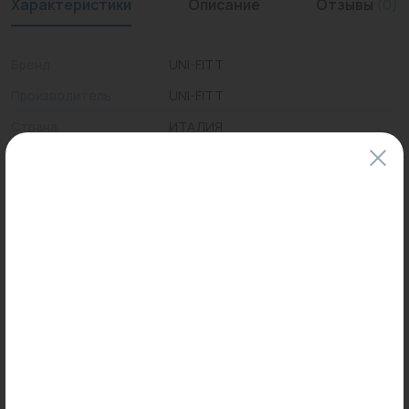
Характеристики
Описание
Отзывы
(0)
Бренд
UNI-FITT
Производитель
UNI-FITT
Страна
ИТАЛИЯ
Цены и наличие товаров на сайте и в гипермаркетах могут различаться.
Пожалуйста, уточняйте стоимость и наличие товаров в конкретном
магазине.
Информация о товарах на сайте обновляется и может быть неактуальна
для таких же товаров, проданных ранее.
Фактический товар может иметь визуальные отличия от изображения.
Оставить отзыв
Может пригодиться