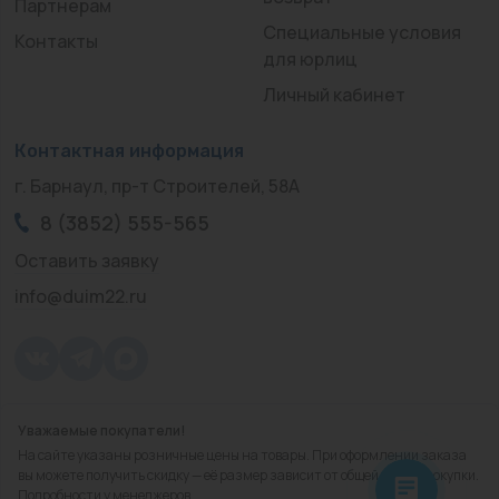
Партнерам
Специальные условия
Контакты
для юрлиц
Личный кабинет
Контактная информация
г. Барнаул, пр-т Строителей, 58А
8 (3852) 555-565
Оставить заявку
info@duim22.ru
Уважаемые покупатели!
© 2010 — 2026.
«ДЮЙМ Барнаул»
На сайте указаны розничные цены на товары. При оформлении заказа
Политика конфиденциальности
вы можете получить скидку — её размер зависит от общей суммы покупки.
Подробности у менеджеров.