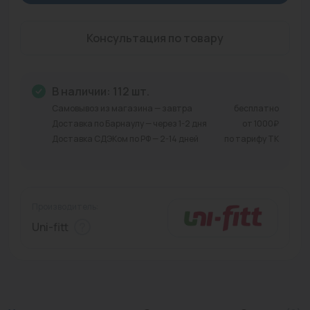
Промышленная арматура
Консультация по товару
Расходные материалы
Регулирующая арматура
В наличии: 112 шт.
Сантехника
Самовывоз из магазина — завтра
бесплатно
Доставка по Барнаулу — через 1-2 дня
от 1000₽
Системы управления
Доставка СДЭКом по РФ — 2-14 дней
по тарифу ТК
Теплоносители
Товары для отдыха
Производитель:
Устройства защиты
Uni-fitt
Фитинги для труб
Электрический теплый пол+греющий кабель