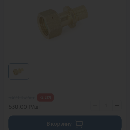
Водонагреватели
Запасные части
Запорная арматура
Инструмент
КИП
Коллекторы и аксессуары
Кондиционеры
Крепеж
542.00 ₽/шт
-2.21%
Очистка воды
530.00 ₽/шт
Предохранительная арматура
В корзину
Приборы отопления (радиаторы, конвекторы)