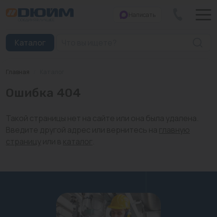
Написать
Закрыть
Каталог
Главная
/
Каталог
Котлы
Ошибка 404
Печи банные
Такой страницы нет на сайте или она была удалена.
Дымоходы
Введите другой адрес или вернитесь на
главную
страницу
или в
каталог
.
Трубы
Насосы
Баки и емкости
Бойлеры косвенного нагрева