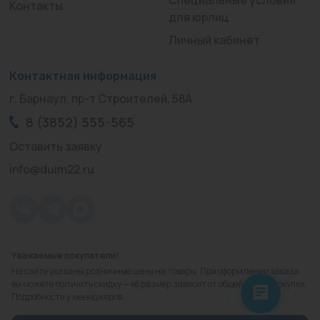
Контакты
для юрлиц
Личный кабинет
Контактная информация
г. Барнаул, пр-т Строителей, 58А
8 (3852) 555-565
Оставить заявку
info@duim22.ru
Уважаемые покупатели!
© 2010 — 2026.
«ДЮЙМ Барнаул»
На сайте указаны розничные цены на товары. При оформлении заказа
Политика конфиденциальности
вы можете получить скидку — её размер зависит от общей суммы покупки.
Подробности у менеджеров.
Разработка
сайта