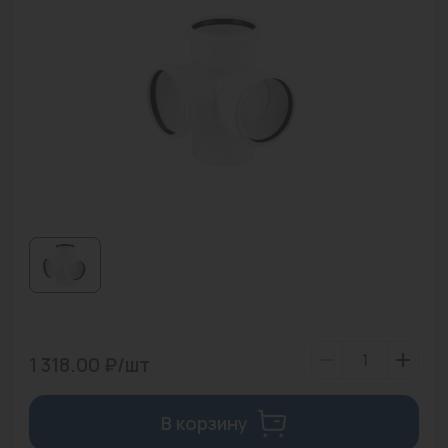
Водонагреватели
Запасные части
Запорная арматура
Инструмент
КИП
Коллекторы и аксессуары
Кондиционеры
Крепеж
Очистка воды
1 318.00 ₽/шт
Предохранительная арматура
В корзину
Приборы отопления (радиаторы, конвекторы)