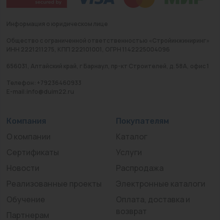
Информация о юридическом лице
Общество с ограниченной ответственностью «Стройинжиниринг»
ИНН 2221211275, КПП 222101001, ОГРН 1142225004096
656031, Алтайский край, г Барнаул, пр-кт Строителей, д. 58А, офис 1
Телефон: +79236460933
E-mail:info@duim22.ru
Компания
Покупателям
О компании
Каталог
Сертификаты
Услуги
Новости
Распродажа
Реализованные проекты
Электронные каталоги
Обучение
Оплата, доставка и
возврат
Партнерам