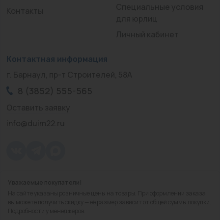
Специальные условия
Контакты
для юрлиц
Личный кабинет
Контактная информация
г. Барнаул, пр-т Строителей, 58А
8 (3852) 555-565
Оставить заявку
info@duim22.ru
Уважаемые покупатели!
© 2010 — 2026.
«ДЮЙМ Барнаул»
На сайте указаны розничные цены на товары. При оформлении заказа
Политика конфиденциальности
вы можете получить скидку — её размер зависит от общей суммы покупки.
Подробности у менеджеров.
Разработка
сайта