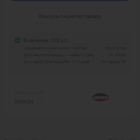
Промышленная арматура
Консультация по товару
Расходные материалы
Регулирующая арматура
В наличии: 326 шт.
Сантехника
Самовывоз из магазина — завтра
бесплатно
Доставка по Барнаулу — через 1-2 дня
от 1000₽
Системы управления
Доставка СДЭКом по РФ — 2-14 дней
по тарифу ТК
Теплоносители
Товары для отдыха
Производитель:
Устройства защиты
SINIKON
Фитинги для труб
Электрический теплый пол+греющий кабель