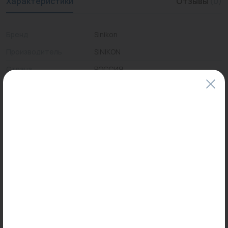
Характеристики
Отзывы
(0)
Бренд
Sinikon
Производитель
SINIKON
Страна
РОССИЯ
Цены и наличие товаров на сайте и в гипермаркетах могут различаться.
Пожалуйста, уточняйте стоимость и наличие товаров в конкретном
магазине.
Информация о товарах на сайте обновляется и может быть неактуальна
для таких же товаров, проданных ранее.
Фактический товар может иметь визуальные отличия от изображения.
Оставить отзыв
Может пригодиться