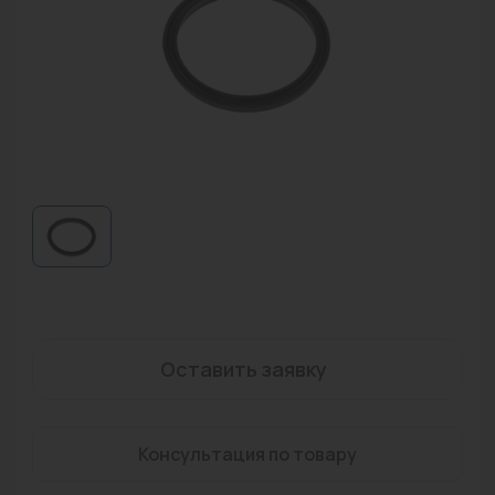
Водонагреватели
Запасные части
Запорная арматура
Инструмент
КИП
Коллекторы и аксессуары
Кондиционеры
Крепеж
Оставить заявку
Очистка воды
Предохранительная арматура
Консультация по товару
Приборы отопления (радиаторы, конвекторы)