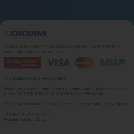
Федеральная компания по продаже оборудования для отопления,
водоснабжения и водоотведения
Информация о юридическом лице
Общество с ограниченной ответственностью «Стройинжиниринг»
ИНН 2221211275, КПП 222101001, ОГРН 1142225004096
656031, Алтайский край, г Барнаул, пр-кт Строителей, д. 58А, офис 1
Телефон: +79236460933
E-mail:info@duim22.ru