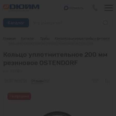
Написать
Закрыть
Каталог
Главная
/
Каталог
/
Трубы
/
Канализационные трубы и фитинги
Котлы
/
Кольцо уплотнительное 200 мм резиновое OSTENDORF
Кольцо уплотнительное 200 мм
Печи банные
резиновое OSTENDORF
Дымоходы
Арт: 880100
Трубы
Отзывы
(0)
Насосы
Распродажа
Баки и емкости
Бойлеры косвенного нагрева