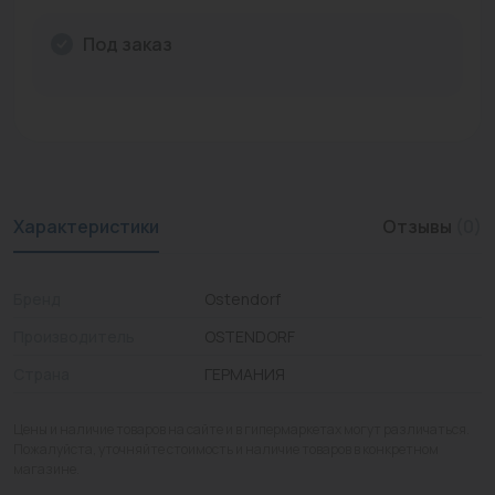
Промышленная арматура
Под заказ
Расходные материалы
Регулирующая арматура
Сантехника
Системы управления
Характеристики
Отзывы
(0)
Теплоносители
Бренд
Ostendorf
Товары для отдыха
Производитель
OSTENDORF
Устройства защиты
Страна
ГЕРМАНИЯ
Фитинги для труб
Цены и наличие товаров на сайте и в гипермаркетах могут различаться.
Электрический теплый пол+греющий кабель
Пожалуйста, уточняйте стоимость и наличие товаров в конкретном
магазине.