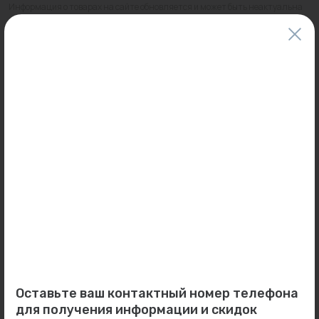
Информация о товарах на сайте обновляется и может быть неактуальна
для таких же товаров, проданных ранее.
Фактический товар может иметь визуальные отличия от изображения.
Оставить отзыв
Может пригодиться
0
0
Арт: 143 21/2'
Арт: 201090
Редуктор давления 2 1/2"
Муфта 90 FV-plast...
ВВ 1-6 бар (с отверст...
Под заказ
Под заказ
Оставьте ваш контактный номер телефона
для получения информации и скидок