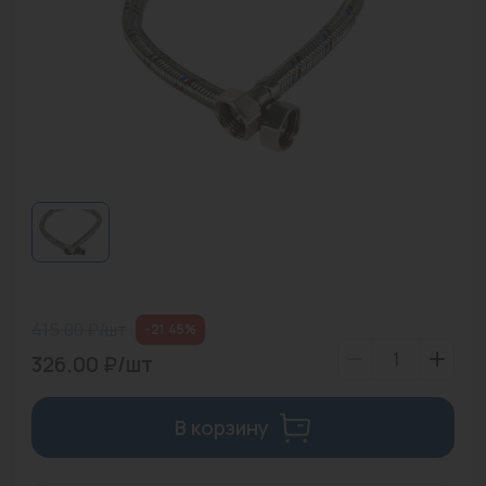
Водонагреватели
Запасные части
Запорная арматура
Инструмент
КИП
Коллекторы и аксессуары
Кондиционеры
415.00 ₽/шт
-21.45%
Крепеж
326.00 ₽/шт
Очистка воды
В корзину
Предохранительная арматура
Приборы отопления (радиаторы, конвекторы)