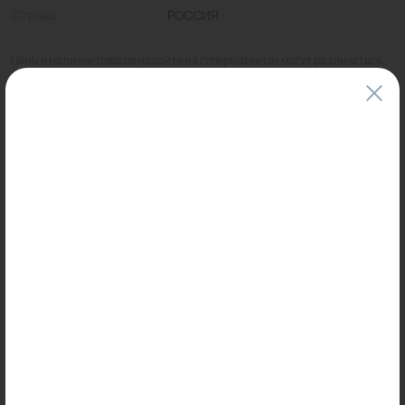
Страна
РОССИЯ
Цены и наличие товаров на сайте и в гипермаркетах могут различаться.
Пожалуйста, уточняйте стоимость и наличие товаров в конкретном
магазине.
Информация о товарах на сайте обновляется и может быть неактуальна
для таких же товаров, проданных ранее.
Фактический товар может иметь визуальные отличия от изображения.
Оставить отзыв
Может пригодиться