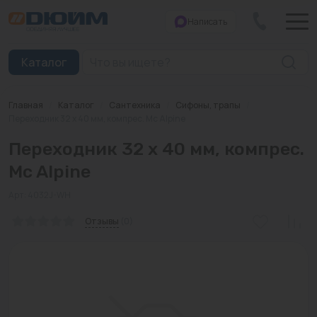
Написать
Закрыть
Каталог
Главная
/
Каталог
/
Сантехника
/
Сифоны, трапы
/
Котлы
Переходник 32 х 40 мм, компрес. Mc Alpine
Переходник 32 х 40 мм, компрес.
Печи банные
Mc Alpine
Дымоходы
Арт: 4032J-WH
Трубы
Отзывы
(0)
Насосы
Баки и емкости
Бойлеры косвенного нагрева