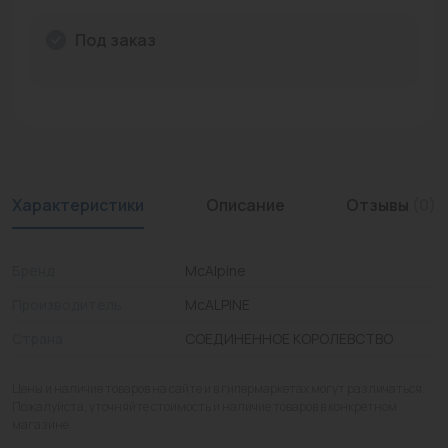
Промышленная арматура
Под заказ
Расходные материалы
Регулирующая арматура
Сантехника
Системы управления
Характеристики
Описание
Отзывы
(0)
Теплоносители
Бренд
McAlpine
Товары для отдыха
Производитель
McALPINE
Устройства защиты
Страна
СОЕДИНЕННОЕ КОРОЛЕВСТВО
Фитинги для труб
Цены и наличие товаров на сайте и в гипермаркетах могут различаться.
Электрический теплый пол+греющий кабель
Пожалуйста, уточняйте стоимость и наличие товаров в конкретном
магазине.