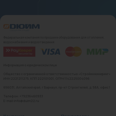
Федеральная компания по продаже оборудования для отопления,
водоснабжения и водоотведения
Информация о юридическом лице
Общество с ограниченной ответственностью «Стройинжиниринг»
ИНН 2221211275, КПП 222101001, ОГРН 1142225004096
656031, Алтайский край, г Барнаул, пр-кт Строителей, д. 58А, офис 1
Телефон: +79236460933
E-mail:info@duim22.ru