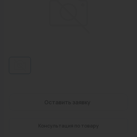
Водонагреватели
Запасные части
Запорная арматура
Инструмент
КИП
Коллекторы и аксессуары
Кондиционеры
Крепеж
Оставить заявку
Очистка воды
Предохранительная арматура
Консультация по товару
Приборы отопления (радиаторы, конвекторы)