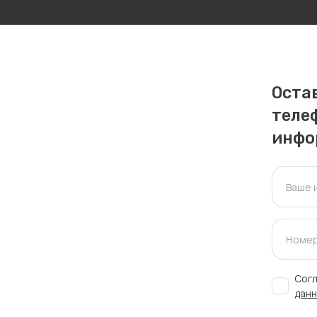
личаться. Пожалуйста, уточняйте стоимость и
ктуальна для таких же товаров, проданных
Оста
ажения.
теле
инфо
Оставить отзыв
Ваше 
Номер
Согл
данн