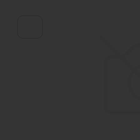
Водонагреватели
Запасные части
Запорная арматура
Инструмент
КИП
Коллекторы и аксессуары
Кондиционеры
Крепеж
Очистка воды
Предохранительная арматура
Приборы отопления (радиаторы,