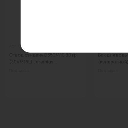
Арт: DW60 350
0
Арт: -
Отвод сэндвич D350/410 90 гр.
Бак для вод
(304/316L) Jeremias...
(квадратный).
Под заказ
Под заказ