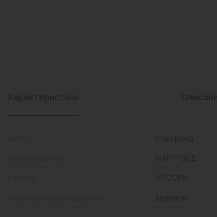
конвекторы)
Промышленная арматура
Расходные материалы
Регулирующая арматура
Сантехника
Системы управления
Характеристики
Описан
Теплоносители
Товары для отдыха
Бренд
Маргроид
Устройства защиты
Производитель
МАРГРОИД
Фитинги для труб
Страна
РОССИЯ
Электрический теплый
Тип полотенцесушителя
водяной
пол+греющий кабель