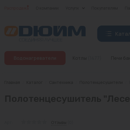
Распродажа
О компании
Услуги
Покупателям
Па
Ката
Котлы
Водонагреватели
Котлы
(1477)
Печи б
Печи банные
Дымоходы
Главная
/
Каталог
/
Сантехника
/
Полотенцесушители
/
Трубы
Полотенцесушитель "Лесен
Насосы
Баки и емкости
Арт:
Отзывы
(0)
Бойлеры косвенного нагрева