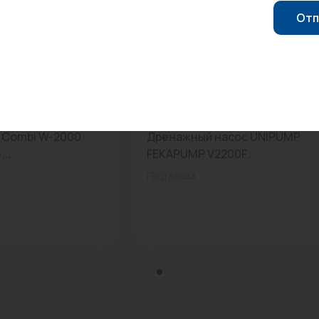
Отп
0
Арт: 62127
ы Combi W-2000
Дренажный насос UNIPUMP
..
FEKAPUMP V2200F...
Под заказ