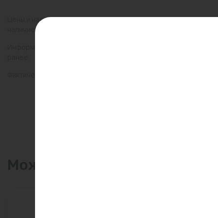
Цены и наличие товаров на сайте и в гипермаркетах могут раз
наличие товаров в конкретном магазине.
Информация о товарах на сайте обновляется и может быть неа
ранее.
Фактический товар может иметь визуальные отличия от изобр
Может пригодиться