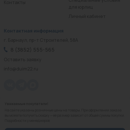
Контакты
для юрлиц
Личный кабинет
Контактная информация
г. Барнаул, пр-т Строителей, 58А
8 (3852) 555-565
Оставить заявку
info@duim22.ru
Уважаемые покупатели!
© 2010 — 2026.
«ДЮЙМ Барнаул»
На сайте указаны розничные цены на товары. При оформлении заказа
Политика конфиденциальности
вы можете получить скидку — её размер зависит от общей суммы покупки.
Подробности у менеджеров.
Разработка
сайта