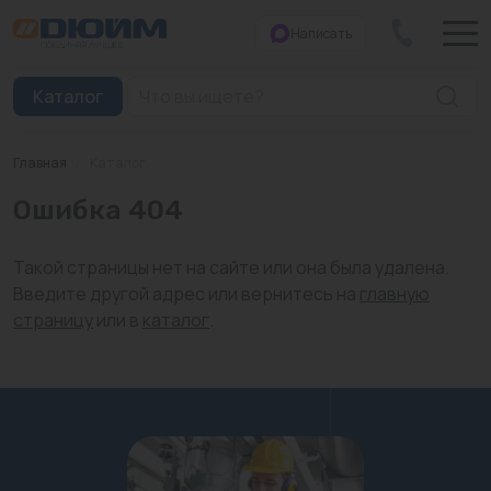
Написать
Закрыть
Каталог
Главная
/
Каталог
Котлы
Ошибка 404
Печи банные
Такой страницы нет на сайте или она была удалена.
Дымоходы
Введите другой адрес или вернитесь на
главную
страницу
или в
каталог
.
Трубы
Насосы
Баки и емкости
Бойлеры косвенного нагрева