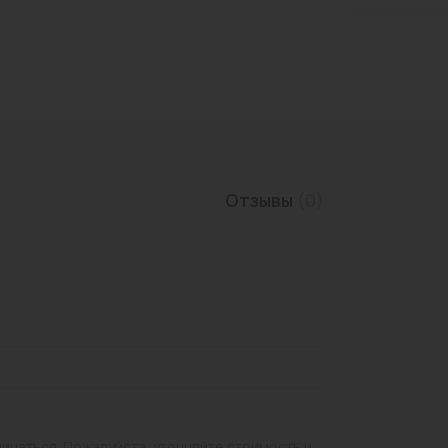
Трубы нержавеющие
Отзывы
(0)
личаться. Пожалуйста, уточняйте стоимость и