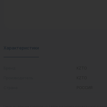
конвекторы)
Промышленная арматура
Расходные материалы
Регулирующая арматура
Сантехника
Системы управления
Характеристики
Теплоносители
Товары для отдыха
Бренд
KZTO
Устройства защиты
Производитель
KZTO
Фитинги для труб
Страна
РОССИЯ
Электрический теплый
пол+греющий кабель
Цены и наличие товаров на сайте и в гипермаркетах могут раз