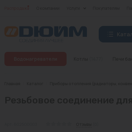
Распродажа
О компании
Услуги
Покупателям
Па
Ката
Котлы
Водонагреватели
Котлы
(1477)
Печи б
Печи банные
Дымоходы
Главная
/
Каталог
/
Приборы отопления (радиаторы, конве
Трубы
Резьбовое соединение для
Насосы
Баки и емкости
Арт: 602500003
Отзывы
(0)
Бойлеры косвенного нагрева