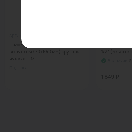
Арт: BAD415502
0
Арт: F20110-1/2
Трап-лоток с горизонтальным
Магистральны
выпуском (70x550 мм) круглая
1/2" (для хол
ячейка TIM...
В наличии:
5
Под заказ
1 849 ₽