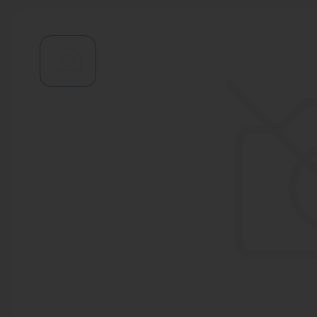
Водонагреватели
Запасные части
Запорная арматура
Инструмент
КИП
Коллекторы и аксессуары
Кондиционеры
Крепеж
Очистка воды
Предохранительная арматура
Приборы отопления (радиаторы,