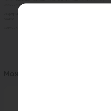
наличие товаров в конкретном магазине.
Информация о товарах на сайте обновляется и может быть неа
ранее.
Фактический товар может иметь визуальные отличия от изобр
Может пригодиться