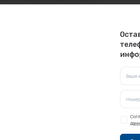
ктуальна для таких же товаров, проданных
Оста
ажения.
теле
инфо
Оставить отзыв
Ваше 
Номер
Согл
данн