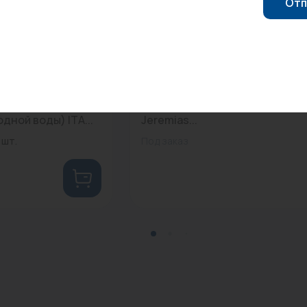
Отп
0
Арт: DW33 300
й фильтр ITA-10
Дождевой колпак D300 мм
одной воды) ITA...
Jeremias...
 шт.
Под заказ