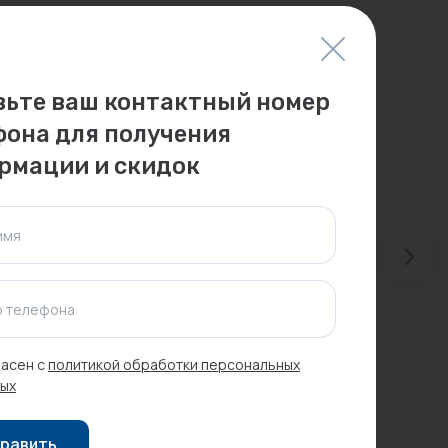
вьте ваш контактный номер
фона для получения
рмации и скидок
имя
 телефона
-3%
Распродажа
асен с
политикой обработки персональных
ых
равить