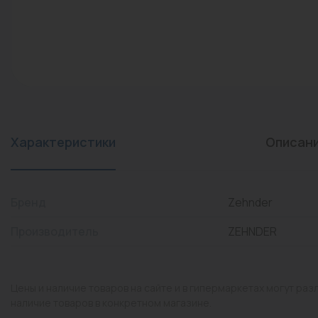
конвекторы)
Промышленная арматура
Расходные материалы
Регулирующая арматура
Сантехника
Системы управления
Характеристики
Описан
Теплоносители
Товары для отдыха
Бренд
Zehnder
Устройства защиты
Производитель
ZEHNDER
Фитинги для труб
Электрический теплый
Цены и наличие товаров на сайте и в гипермаркетах могут раз
пол+греющий кабель
наличие товаров в конкретном магазине.