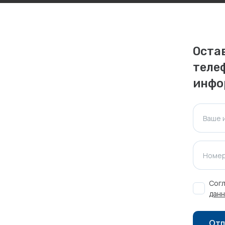
ктуальна для таких же товаров, проданных
ажения.
Оста
теле
Оставить отзыв
инфо
Ваше 
Номер
Согл
данн
Отп