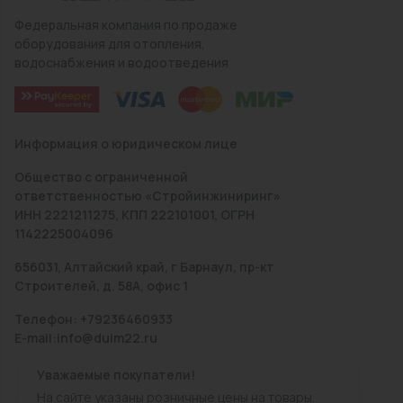
Федеральная компания по продаже
оборудования для отопления,
водоснабжения и водоотведения
Информация о юридическом лице
Общество с ограниченной
ответственностью «Стройинжиниринг»
ИНН 2221211275, КПП 222101001, ОГРН
1142225004096
656031, Алтайский край, г Барнаул, пр-кт
Строителей, д. 58А, офис 1
Телефон: +79236460933
E-mail:info@duim22.ru
Уважаемые покупатели!
На сайте указаны розничные цены на товары.