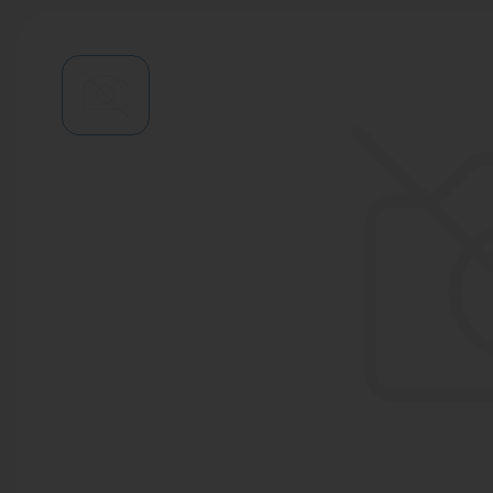
Водонагреватели
Запасные части
Запорная арматура
Инструмент
КИП
Коллекторы и аксессуары
Кондиционеры
Крепеж
Очистка воды
Предохранительная арматура
Приборы отопления (радиаторы,