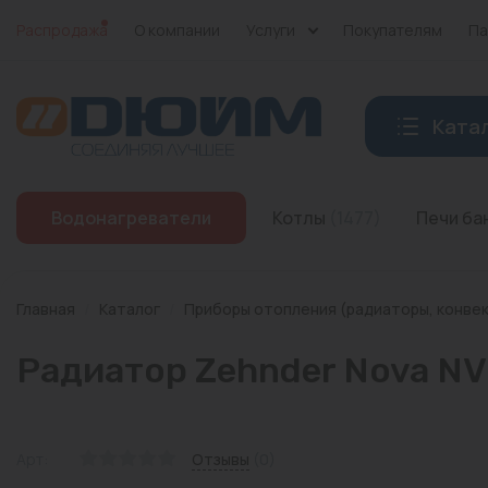
Распродажа
О компании
Услуги
Покупателям
Па
Ката
Котлы
Водонагреватели
Котлы
(1477)
Печи б
Печи банные
Дымоходы
Главная
/
Каталог
/
Приборы отопления (радиаторы, конве
Трубы
Радиатор Zehnder Nova NV
Насосы
Баки и емкости
Арт:
Отзывы
(0)
Бойлеры косвенного нагрева