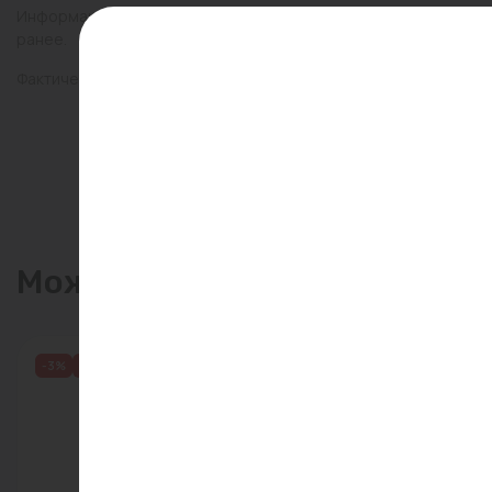
Информация о товарах на сайте обновляется и может быть неа
ранее.
Фактический товар может иметь визуальные отличия от изобр
Может пригодиться
-3%
Распродажа