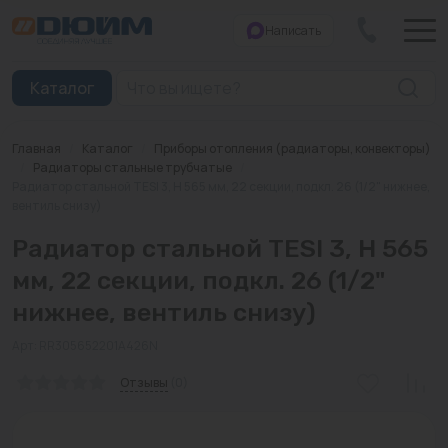
Написать
Закрыть
Каталог
Главная
/
Каталог
/
Приборы отопления (радиаторы, конвекторы)
Котлы
/
Радиаторы стальные трубчатые
/
Радиатор стальной TESI 3, H 565 мм, 22 секции, подкл. 26 (1/2" нижнее,
вентиль снизу)
Печи банные
Радиатор стальной TESI 3, H 565
Дымоходы
мм, 22 секции, подкл. 26 (1/2"
Трубы
нижнее, вентиль снизу)
Насосы
Арт: RR305652201A426N
Баки и емкости
Отзывы
(0)
Бойлеры косвенного нагрева