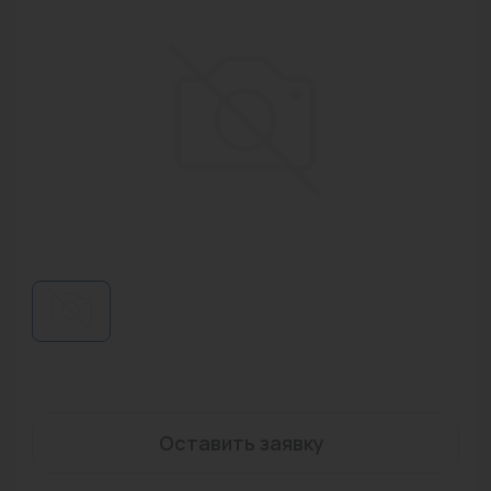
Водонагреватели
Запасные части
Запорная арматура
Инструмент
КИП
Коллекторы и аксессуары
Кондиционеры
Крепеж
Очистка воды
Предохранительная арматура
Оставить заявку
Приборы отопления (радиаторы, конвекторы)