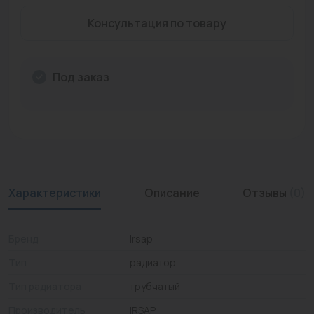
Промышленная арматура
Консультация по товару
Расходные материалы
Под заказ
Регулирующая арматура
Сантехника
Системы управления
Теплоносители
Характеристики
Описание
Отзывы
(0)
Товары для отдыха
Устройства защиты
Бренд
Irsap
Фитинги для труб
Тип
радиатор
Электрический теплый пол+греющий кабель
Тип радиатора
трубчатый
Производитель
IRSAP