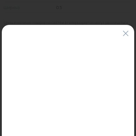
Ширина
0.5
Цены и наличие товаров на сайте и в гипермаркетах могут различаться.
Пожалуйста, уточняйте стоимость и наличие товаров в конкретном
магазине.
Информация о товарах на сайте обновляется и может быть неактуальна
для таких же товаров, проданных ранее.
Фактический товар может иметь визуальные отличия от изображения.
Оставить отзыв
Может пригодиться