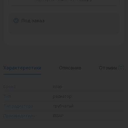
Промышленная арматура
Расходные материалы
Под заказ
Регулирующая арматура
Сантехника
Системы управления
Характеристики
Описание
Отзывы
(0)
Теплоносители
Товары для отдыха
Бренд
Irsap
Устройства защиты
Тип
радиатор
Фитинги для труб
Тип радиатора
трубчатый
Производитель
IRSAP
Электрический теплый пол+греющий кабель