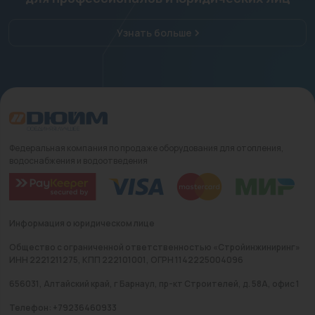
Узнать больше
Федеральная компания по продаже оборудования для отопления,
водоснабжения и водоотведения
Информация о юридическом лице
Общество с ограниченной ответственностью «Стройинжиниринг»
ИНН 2221211275, КПП 222101001, ОГРН 1142225004096
656031, Алтайский край, г Барнаул, пр-кт Строителей, д. 58А, офис 1
Телефон: +79236460933