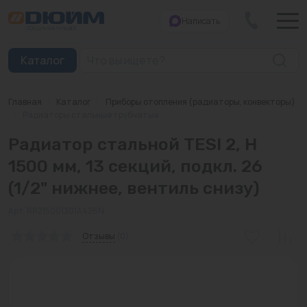
Написать
Закрыть
Каталог
Главная
/
Каталог
/
Приборы отопления (радиаторы, конвекторы)
Котлы
/
Радиаторы стальные трубчатые
Радиатор стальной TESI 2, H
Печи банные
1500 мм, 13 секций, подкл. 26
Дымоходы
(1/2" нижнее, вентиль снизу)
Трубы
Арт: RR215001301A426N
Насосы
Отзывы
(0)
Баки и емкости
Бойлеры косвенного нагрева