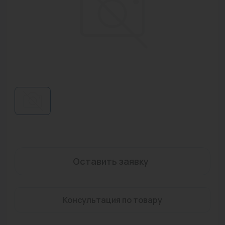
Водонагреватели
Запасные части
Запорная арматура
Инструмент
КИП
Коллекторы и аксессуары
Кондиционеры
Крепеж
Оставить заявку
Очистка воды
Предохранительная арматура
Консультация по товару
Приборы отопления (радиаторы, конвекторы)