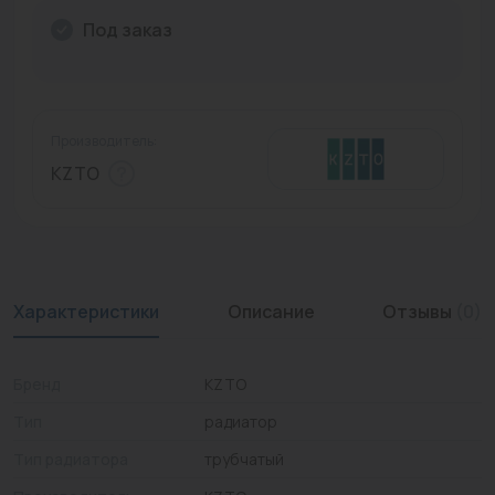
Под заказ
Промышленная арматура
Расходные материалы
Регулирующая арматура
Производитель:
Сантехника
KZTO
Системы управления
Теплоносители
Товары для отдыха
Характеристики
Описание
Отзывы
(0)
Устройства защиты
Бренд
KZTO
Фитинги для труб
Тип
радиатор
Электрический теплый пол+греющий кабель
Тип радиатора
трубчатый