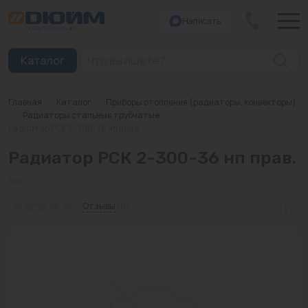
Написать
Закрыть
Каталог
Главная
/
Каталог
/
Приборы отопления (радиаторы, конвекторы)
Котлы
/
Радиаторы стальные трубчатые
/
Радиатор РСК 2-300-36 нп прав.
Печи банные
Радиатор РСК 2-300-36 нп прав.
Дымоходы
Арт:
Трубы
Отзывы
(0)
Насосы
Баки и емкости
Бойлеры косвенного нагрева