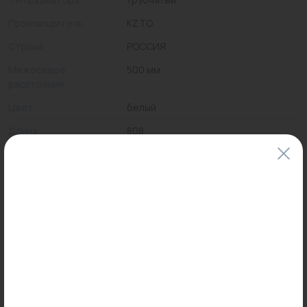
Производитель
KZTO
Страна
РОССИЯ
Межосевое
500 мм
расстояние
Цвет
белый
Длина
808
Высота
580
Число секций
18
Цены и наличие товаров на сайте и в гипермаркетах могут различаться.
Пожалуйста, уточняйте стоимость и наличие товаров в конкретном
магазине.
Информация о товарах на сайте обновляется и может быть неактуальна
для таких же товаров, проданных ранее.
Фактический товар может иметь визуальные отличия от изображения.