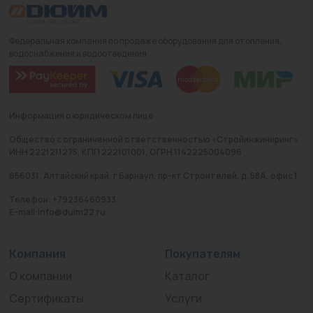
Федеральная компания по продаже оборудования для отопления,
водоснабжения и водоотведения
Информация о юридическом лице
Общество с ограниченной ответственностью «Стройинжиниринг»
ИНН 2221211275, КПП 222101001, ОГРН 1142225004096
656031, Алтайский край, г Барнаул, пр-кт Строителей, д. 58А, офис 1
Телефон: +79236460933
E-mail:info@duim22.ru
Компания
Покупателям
О компании
Каталог
Сертификаты
Услуги