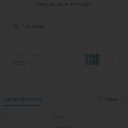
Консультация по товару
Промышленная арматура
Расходные материалы
Под заказ
Регулирующая арматура
Сантехника
Производитель:
Системы управления
KZTO
Теплоносители
Товары для отдыха
Устройства защиты
Характеристики
Отзывы
(0)
Фитинги для труб
Электрический теплый пол+греющий кабель
Бренд
KZTO
Тип
радиатор