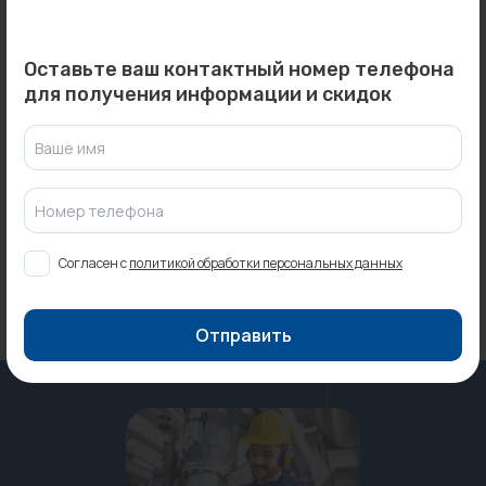
Оставьте ваш контактный номер телефона
для получения информации и скидок
0
0
Арт: -
Арт: 118-7227
Радиатор
Муфта ВР 90*2 ПЭ...
Ваше имя
биметаллический
Под заказ
BENARMO 350/78 BM [12...
Под заказ
Номер телефона
Согласен с
политикой обработки персональных данных
Отправить