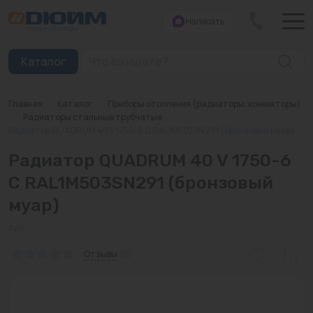
Написать
Закрыть
Каталог
Главная
/
Каталог
/
Приборы отопления (радиаторы, конвекторы)
Котлы
/
Радиаторы стальные трубчатые
/
Радиатор QUADRUM 40 V 1750-6 C RAL1M503SN291 (бронзовый муар)
Печи банные
Радиатор QUADRUM 40 V 1750-6
Дымоходы
C RAL1M503SN291 (бронзовый
муар)
Трубы
Арт:
Насосы
Отзывы
(0)
Баки и емкости
Бойлеры косвенного нагрева