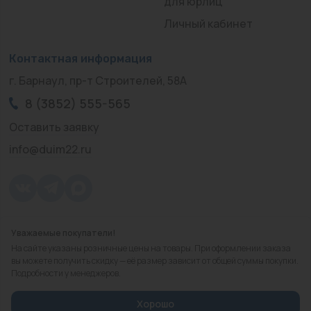
для юрлиц
Личный кабинет
Контактная информация
г. Барнаул, пр-т Строителей, 58А
8 (3852) 555-565
Оставить заявку
info@duim22.ru
Уважаемые покупатели!
© 2010 — 2026.
«ДЮЙМ Барнаул»
На сайте указаны розничные цены на товары. При оформлении заказа
Политика конфиденциальности
вы можете получить скидку — её размер зависит от общей суммы покупки.
Подробности у менеджеров.
Разработка
сайта
Хорошо