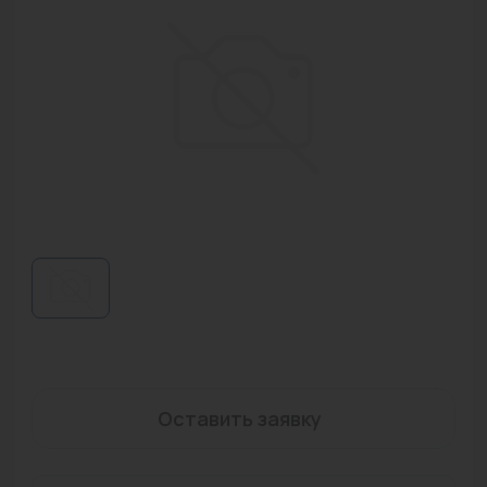
Водонагреватели
Запасные части
Запорная арматура
Инструмент
КИП
Коллекторы и аксессуары
Кондиционеры
Крепеж
Очистка воды
Оставить заявку
Предохранительная арматура
Приборы отопления (радиаторы, конвекторы)