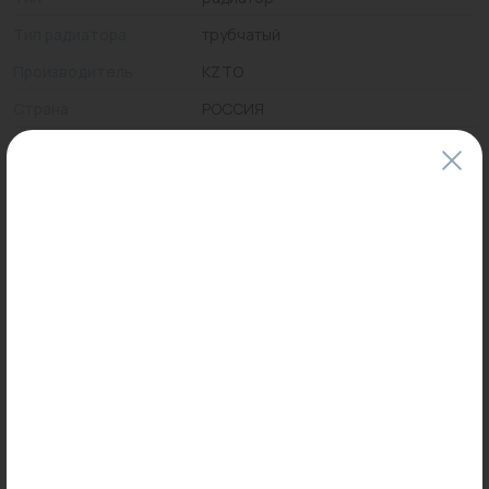
Тип радиатора
трубчатый
Производитель
KZTO
Страна
РОССИЯ
Цены и наличие товаров на сайте и в гипермаркетах могут различаться.
Пожалуйста, уточняйте стоимость и наличие товаров в конкретном
магазине.
Информация о товарах на сайте обновляется и может быть неактуальна
для таких же товаров, проданных ранее.
Фактический товар может иметь визуальные отличия от изображения.
Оставить отзыв
Может пригодиться