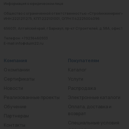
Информация о юридическом лице
Общество с ограниченной ответственностью «Стройинжиниринг»
ИНН 2221211275, КПП 222101001, ОГРН 1142225004096
656031, Алтайский край, г Барнаул, пр-кт Строителей, д. 58А, офис 1
Телефон: +79236460933
E-mail:info@duim22.ru
Компания
Покупателям
О компании
Каталог
Сертификаты
Услуги
Новости
Распродажа
Реализованные проекты
Электронные каталоги
Обучение
Оплата, доставка и
возврат
Партнерам
Специальные условия
Контакты