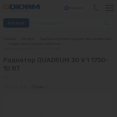
Написать
Закрыть
Каталог
Главная
/
Каталог
/
Приборы отопления (радиаторы, конвекторы)
Котлы
/
Радиаторы стальные трубчатые
/
Радиатор QUADRUM 30 V 1 1750-10 RT
Печи банные
Радиатор QUADRUM 30 V 1 1750-
Дымоходы
10 RT
Трубы
Арт:
Отзывы
(0)
Насосы
Баки и емкости
Бойлеры косвенного нагрева