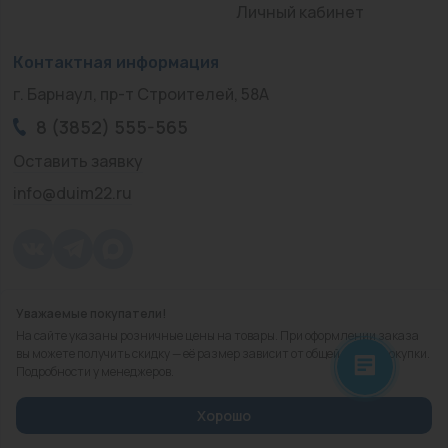
Личный кабинет
Контактная информация
г. Барнаул, пр-т Строителей, 58А
8 (3852) 555-565
Оставить заявку
info@duim22.ru
Уважаемые покупатели!
© 2010 — 2026.
«ДЮЙМ Барнаул»
На сайте указаны розничные цены на товары. При оформлении заказа
Политика конфиденциальности
вы можете получить скидку — её размер зависит от общей суммы покупки.
Подробности у менеджеров.
Разработка
сайта
Хорошо
Избранное
Корзина
Сравнить
Каталог