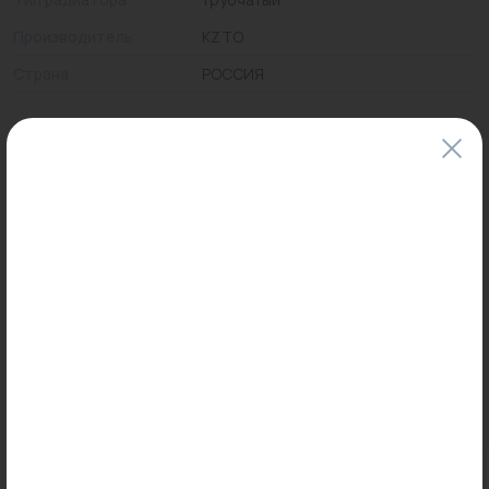
Производитель
KZTO
Страна
РОССИЯ
Цены и наличие товаров на сайте и в гипермаркетах могут различаться.
Пожалуйста, уточняйте стоимость и наличие товаров в конкретном
магазине.
Информация о товарах на сайте обновляется и может быть неактуальна
для таких же товаров, проданных ранее.
Фактический товар может иметь визуальные отличия от изображения.
Оставить отзыв
Может пригодиться
-20%
Распродажа