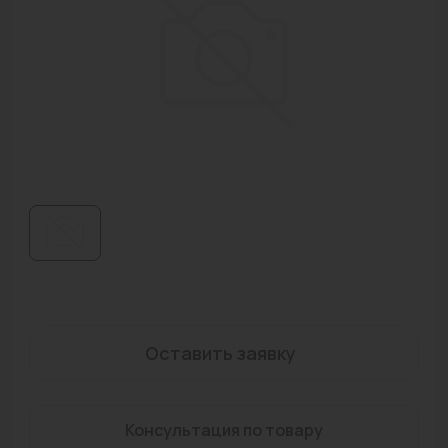
Водонагреватели
Запасные части
Запорная арматура
Инструмент
КИП
Коллекторы и аксессуары
Кондиционеры
Крепеж
Очистка воды
Оставить заявку
Предохранительная арматура
Консультация по товару
Приборы отопления (радиаторы, конвекторы)