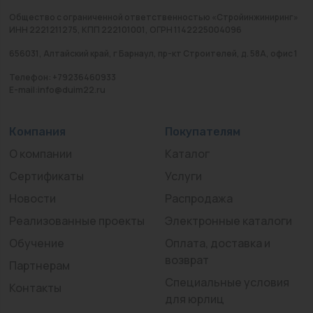
Общество с ограниченной ответственностью «Стройинжиниринг»
ИНН 2221211275, КПП 222101001, ОГРН 1142225004096
656031, Алтайский край, г Барнаул, пр-кт Строителей, д. 58А, офис 1
Телефон: +79236460933
E-mail:info@duim22.ru
Компания
Покупателям
О компании
Каталог
Сертификаты
Услуги
Новости
Распродажа
Реализованные проекты
Электронные каталоги
Обучение
Оплата, доставка и
возврат
Партнерам
Специальные условия
Контакты
для юрлиц