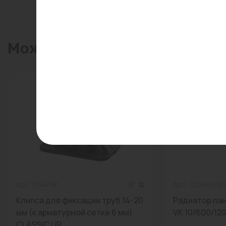
Может пригодиться
Арт: 1044181
0
Арт: 77246616
Клипса для фиксации труб 14-20
Радиатор па
мм (к арматурной сетке 6 мм)
VK 10/600/120
CLASSIC UP...