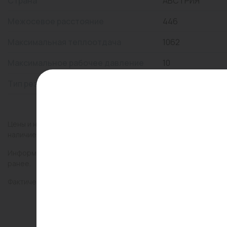
Страна
АВСТРИЯ
Межосевое расстояние
446
Максимальная теплоотдача
1062
Максимальное рабочее давление
10
Тип резьбы
1/2"
Цены и наличие товаров на сайте и в гипермаркетах могут раз
наличие товаров в конкретном магазине.
Информация о товарах на сайте обновляется и может быть неа
ранее.
Фактический товар может иметь визуальные отличия от изобр