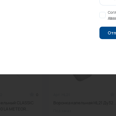
Согл
данн
Отп
12
0
Арт: HL21
нельный CLASSIC
Воронка капельная HL21 Ду32..
0 LA METEOR...
Под заказ