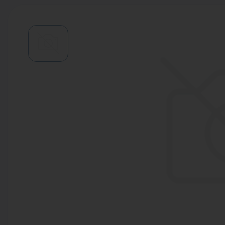
Водонагреватели
Запасные части
Запорная арматура
Инструмент
КИП
Коллекторы и аксессуары
Кондиционеры
Крепеж
Очистка воды
Предохранительная арматура
Приборы отопления (радиаторы,