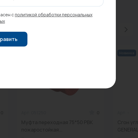
асен с
политикой обработки персональных
ых
равить
Новинка
0
Арт: 051250
0
Арт: -
.
Муфта переходная 75*50 РВК
Сгон угл
пожаростойкая...
GENERAL 