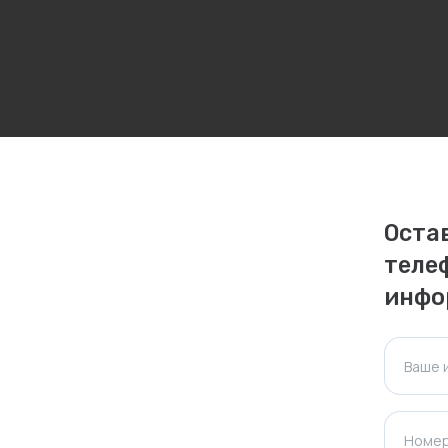
Оста
личаться. Пожалуйста, уточняйте стоимость и
теле
инфо
ктуальна для таких же товаров, проданных
ажения.
Ваше 
Оставить отзыв
Номер