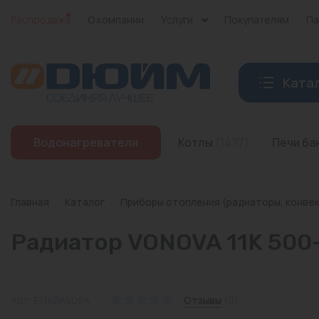
Распродажа
О компании
Услуги
Покупателям
Па
Ката
Котлы
Водонагреватели
Котлы
(1477)
Печи б
Печи банные
Дымоходы
Главная
/
Каталог
/
Приборы отопления (радиаторы, конве
Трубы
Радиатор VONOVA 11K 500
Насосы
Баки и емкости
Арт: E11KBA508A
Отзывы
(0)
Бойлеры косвенного нагрева