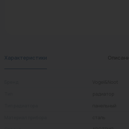
конвекторы)
Промышленная арматура
Расходные материалы
Регулирующая арматура
Сантехника
Системы управления
Характеристики
Описан
Теплоносители
Товары для отдыха
Бренд
Vogel&Noot
Устройства защиты
Тип
радиатор
Фитинги для труб
Тип радиатора
панельный
Электрический теплый
Материал прибора
сталь
пол+греющий кабель