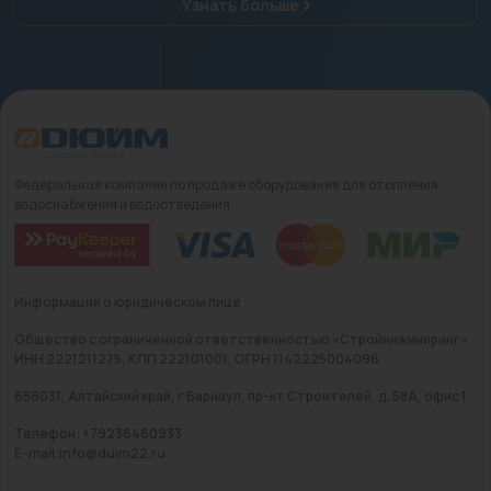
Узнать больше
Федеральная компания по продаже оборудования для отопления,
водоснабжения и водоотведения
Информация о юридическом лице
Общество с ограниченной ответственностью «Стройинжиниринг»
ИНН 2221211275, КПП 222101001, ОГРН 1142225004096
656031, Алтайский край, г Барнаул, пр-кт Строителей, д. 58А, офис 1
Телефон: +79236460933
E-mail:info@duim22.ru