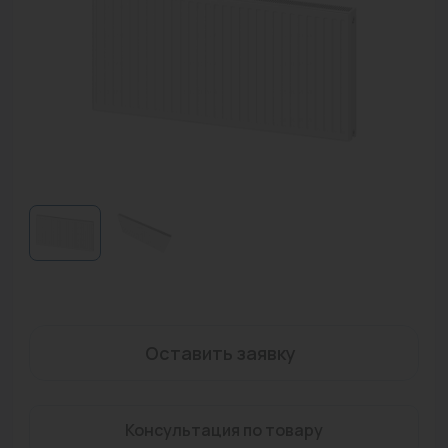
Водонагреватели
Запасные части
Запорная арматура
Инструмент
КИП
Коллекторы и аксессуары
Кондиционеры
Крепеж
Очистка воды
Оставить заявку
Предохранительная арматура
Консультация по товару
Приборы отопления (радиаторы, конвекторы)