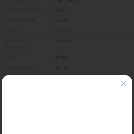
Материал прибора
сталь
Производитель
UNI-FITT
Страна
РОССИЯ
Межосевое
449 мм
расстояние
Цвет
белый
Максимальная
925 Вт
теплоотдача
Подключение
боковое
Максимальное
10 бар
рабочее давление
Тип резьбы
1/2" ВР
Цены и наличие товаров на сайте и в гипермаркетах могут различаться.
Пожалуйста, уточняйте стоимость и наличие товаров в конкретном