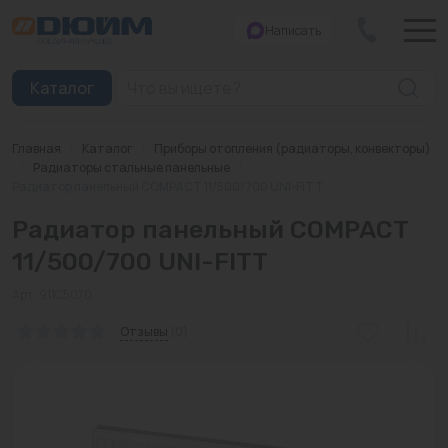
Написать
Закрыть
Каталог
Главная
/
Каталог
/
Приборы отопления (радиаторы, конвекторы)
Котлы
/
Радиаторы стальные панельные
/
Радиатор панельный COMPACT 11/500/700 UNI-FITT
Печи банные
Радиатор панельный COMPACT
Дымоходы
11/500/700 UNI-FITT
Трубы
Арт: 911C5070
Отзывы
(0)
Насосы
Баки и емкости
Бойлеры косвенного нагрева