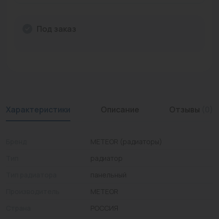
Промышленная арматура
Под заказ
Расходные материалы
Регулирующая арматура
Сантехника
Системы управления
Характеристики
Описание
Отзывы
(0)
Теплоносители
Товары для отдыха
Бренд
METEOR (радиаторы)
Устройства защиты
Тип
радиатор
Тип радиатора
панельный
Фитинги для труб
Производитель
METEOR
Электрический теплый пол+греющий кабель
Страна
РОССИЯ