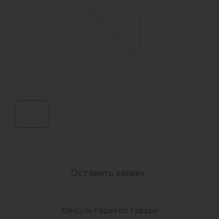
Водонагреватели
Запасные части
Запорная арматура
Инструмент
КИП
Коллекторы и аксессуары
Кондиционеры
Крепеж
Очистка воды
Оставить заявку
Предохранительная арматура
Консультация по товару
Приборы отопления (радиаторы, конвекторы)