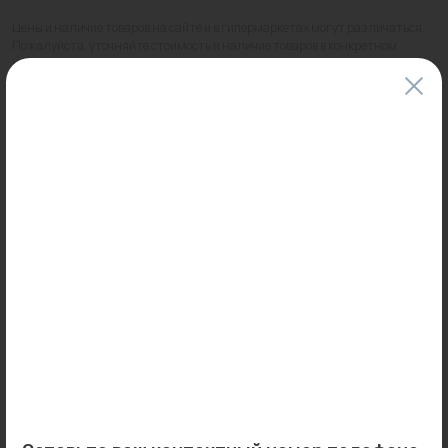
Цены и наличие товаров на сайте и в гипермаркетах могут различаться.
Пожалуйста, уточняйте стоимость и наличие товаров в конкретном
магазине.
Информация о товарах на сайте обновляется и может быть неактуальна
для таких же товаров, проданных ранее.
Фактический товар может иметь визуальные отличия от изображения.
Оставить отзыв
Может пригодиться
0
0
Арт: -
Арт: 121028