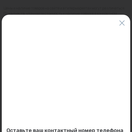
Цены и наличие товаров на сайте и в гипермаркетах могут различаться.
Пожалуйста, уточняйте стоимость и наличие товаров в конкретном
магазине.
Информация о товарах на сайте обновляется и может быть неактуальна
для таких же товаров, проданных ранее.
Фактический товар может иметь визуальные отличия от изображения.
Оставить отзыв
Может пригодиться
0
0
Арт: D20
Арт: -
Оставьте ваш контактный номер телефона