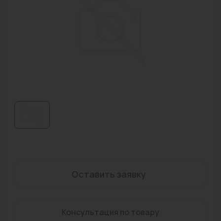
Водонагреватели
Запасные части
Запорная арматура
Инструмент
КИП
Коллекторы и аксессуары
Кондиционеры
Крепеж
Очистка воды
Оставить заявку
Предохранительная арматура
Консультация по товару
Приборы отопления (радиаторы, конвекторы)