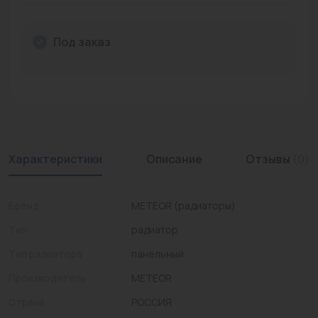
Промышленная арматура
Под заказ
Расходные материалы
Регулирующая арматура
Сантехника
Системы управления
Характеристики
Описание
Отзывы
(0)
Теплоносители
Товары для отдыха
Бренд
METEOR (радиаторы)
Устройства защиты
Тип
радиатор
Тип радиатора
панельный
Фитинги для труб
Производитель
METEOR
Электрический теплый пол+греющий кабель
Страна
РОССИЯ