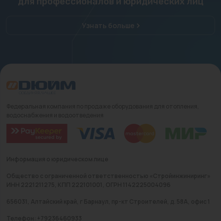
для профессионалов и юридических лиц
Узнать больше
Федеральная компания по продаже оборудования для отопления,
водоснабжения и водоотведения
Информация о юридическом лице
Общество с ограниченной ответственностью «Стройинжиниринг»
ИНН 2221211275, КПП 222101001, ОГРН 1142225004096
656031, Алтайский край, г Барнаул, пр-кт Строителей, д. 58А, офис 1
Телефон: +79236460933