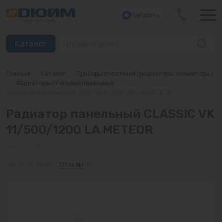
Написать
Закрыть
Каталог
Главная
/
Каталог
/
Приборы отопления (радиаторы, конвекторы)
Котлы
/
Радиаторы стальные панельные
/
Радиатор панельный CLASSIC VK 11/500/1200 LA METEOR
Печи банные
Радиатор панельный CLASSIC VK
Дымоходы
11/500/1200 LA METEOR
Трубы
Арт: 7724662512
Отзывы
(0)
Насосы
Баки и емкости
Бойлеры косвенного нагрева