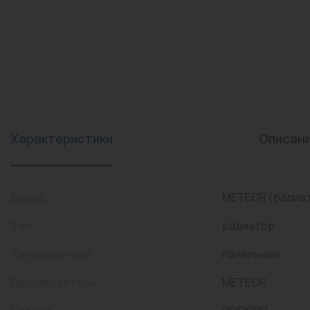
конвекторы)
Промышленная арматура
Расходные материалы
Регулирующая арматура
Сантехника
Системы управления
Характеристики
Описан
Теплоносители
Товары для отдыха
Бренд
METEOR (радиа
Устройства защиты
Тип
радиатор
Фитинги для труб
Тип радиатора
панельный
Электрический теплый
Производитель
METEOR
пол+греющий кабель