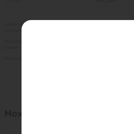
Страна
РОССИЯ
Цены и наличие товаров на сайте и в гипермаркетах могут раз
наличие товаров в конкретном магазине.
Информация о товарах на сайте обновляется и может быть неа
ранее.
Фактический товар может иметь визуальные отличия от изобр
Может пригодиться