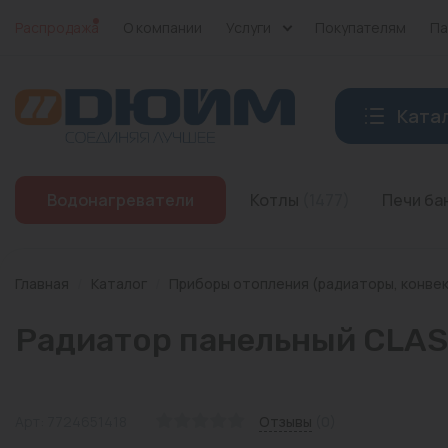
Распродажа
О компании
Услуги
Покупателям
Па
Ката
Котлы
Водонагреватели
Котлы
(1477)
Печи б
Печи банные
Дымоходы
Главная
/
Каталог
/
Приборы отопления (радиаторы, конве
Трубы
Радиатор панельный CLAS
Насосы
Баки и емкости
Арт: 7724651418
Отзывы
(0)
Бойлеры косвенного нагрева