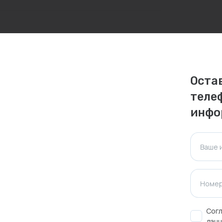
личаться. Пожалуйста, уточняйте стоимость и
ктуальна для таких же товаров, проданных
Оста
теле
ажения.
инфо
Оставить отзыв
Ваше 
Номер
Согл
данн