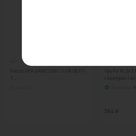
Арт: -
0
Арт: 113012131
Насос SFA SANICUBIC 2 GR SE71.1
Труба 16,2x2,
T...
серебристая)
Под заказ
В наличии:
5
384 ₽