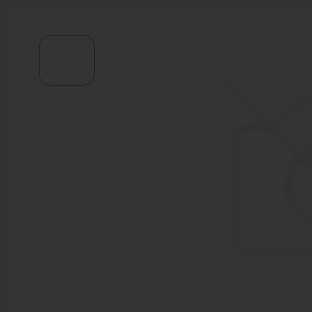
Водонагреватели
Запасные части
Запорная арматура
Инструмент
КИП
Коллекторы и аксессуары
Кондиционеры
Крепеж
Очистка воды
Предохранительная арматура
Приборы отопления (радиаторы,