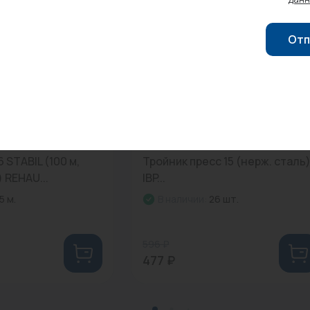
-20%
Распродажа
Отп
00
0
Арт: PS5130 0151515
6 STABIL (100 м,
Тройник пресс 15 (нерж. сталь
 REHAU...
IBP...
5 м.
В наличии:
26 шт.
596 ₽
477 ₽