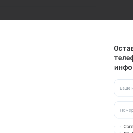
личаться. Пожалуйста, уточняйте стоимость и
ктуальна для таких же товаров, проданных
Оста
теле
ажения.
инфо
Оставить отзыв
Ваше 
Номер
Согл
данн