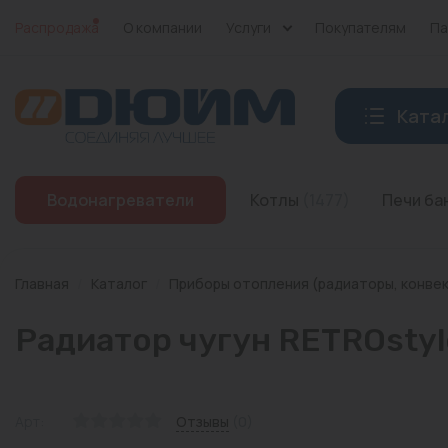
Распродажа
О компании
Услуги
Покупателям
Па
Ката
Котлы
Водонагреватели
Котлы
(1477)
Печи б
Печи банные
Дымоходы
Главная
/
Каталог
/
Приборы отопления (радиаторы, конве
Трубы
Радиатор чугун RETROstyl
Насосы
Баки и емкости
Арт:
Отзывы
(0)
Бойлеры косвенного нагрева