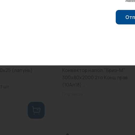
Отп
0
Арт: -
0х25 (латунь)
Конвектор напол."Бриз-М"
300х80х2000 2то Конц прав
(10Ал18)...
3 шт.
Под заказ