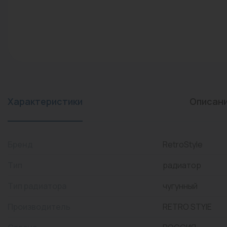
конвекторы)
Промышленная арматура
Расходные материалы
Регулирующая арматура
Сантехника
Системы управления
Характеристики
Описан
Теплоносители
Товары для отдыха
Бренд
RetroStyle
Устройства защиты
Тип
радиатор
Фитинги для труб
Тип радиатора
чугунный
Электрический теплый
Производитель
RETRO STYIE
пол+греющий кабель