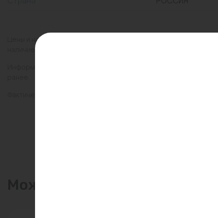
Страна
РОССИЯ
Цены и наличие товаров на сайте и в гипермаркетах могут раз
наличие товаров в конкретном магазине.
Информация о товарах на сайте обновляется и может быть неа
ранее.
Фактический товар может иметь визуальные отличия от изобр
Может пригодиться