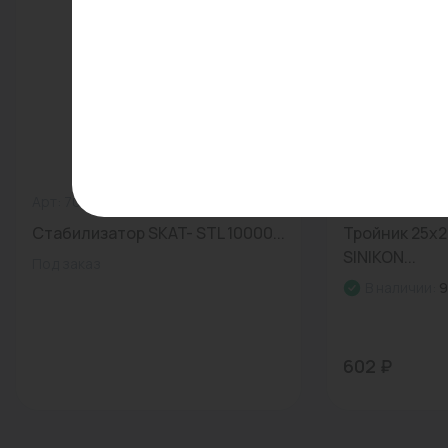
Арт: 707
0
Арт: FA250614
Стабилизатор SKAT- STL 10000...
Тройник 25х2
SINIKON...
Под заказ
В наличии:
9
602 ₽