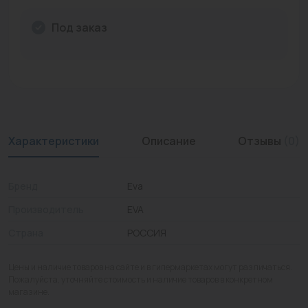
Промышленная арматура
Под заказ
Расходные материалы
Регулирующая арматура
Сантехника
Системы управления
Характеристики
Описание
Отзывы
(0)
Теплоносители
Бренд
Eva
Товары для отдыха
Производитель
EVA
Устройства защиты
Страна
РОССИЯ
Фитинги для труб
Цены и наличие товаров на сайте и в гипермаркетах могут различаться.
Электрический теплый пол+греющий кабель
Пожалуйста, уточняйте стоимость и наличие товаров в конкретном
магазине.