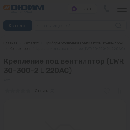
Написать
Закрыть
Каталог
Главная
/
Каталог
/
Приборы отопления (радиаторы, конвекторы)
Котлы
/
Конвекторы
/
Крепление под вентилятор (LWR 30-300-2 L 220AC)
Крепление под вентилятор (LWR
Печи банные
30-300-2 L 220AC)
Дымоходы
Арт:
Трубы
Отзывы
(0)
Насосы
Баки и емкости
Бойлеры косвенного нагрева