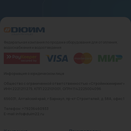
Федеральная компания по продаже оборудования для отопления,
водоснабжения и водоотведения
Информация о юридическом лице
Общество с ограниченной ответственностью «Стройинжиниринг»
ИНН 2221211275, КПП 222101001, ОГРН 1142225004096
656031, Алтайский край, г Барнаул, пр-кт Строителей, д. 58А, офис 1
Телефон: +79236460933
E-mail:info@duim22.ru