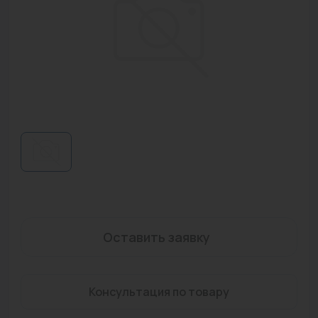
Водонагреватели
Запасные части
Запорная арматура
Инструмент
КИП
Коллекторы и аксессуары
Кондиционеры
Крепеж
Оставить заявку
Очистка воды
Предохранительная арматура
Консультация по товару
Приборы отопления (радиаторы, конвекторы)