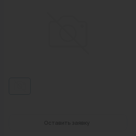
Водонагреватели
Запасные части
Запорная арматура
Инструмент
КИП
Коллекторы и аксессуары
Кондиционеры
Крепеж
Очистка воды
Предохранительная арматура
Оставить заявку
Приборы отопления (радиаторы, конвекторы)