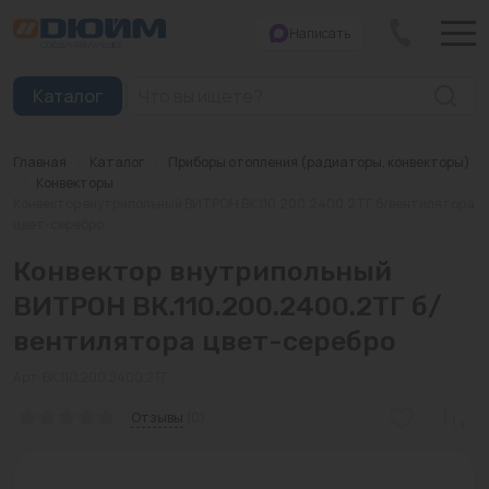
Написать
Закрыть
Каталог
Главная
/
Каталог
/
Приборы отопления (радиаторы, конвекторы)
Котлы
/
Конвекторы
/
Конвектор внутрипольный ВИТРОН ВК.110.200.2400.2ТГ б/вентилятора
цвет-серебро
Печи банные
Конвектор внутрипольный
Дымоходы
ВИТРОН ВК.110.200.2400.2ТГ б/
Трубы
вентилятора цвет-серебро
Насосы
Арт: ВК.110.200.2400.2ТГ
Баки и емкости
Отзывы
(0)
Бойлеры косвенного нагрева