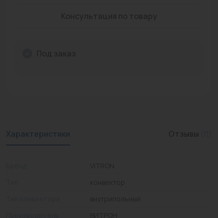
Промышленная арматура
Консультация по товару
Расходные материалы
Под заказ
Регулирующая арматура
Сантехника
Системы управления
Теплоносители
Характеристики
Отзывы
(0)
Товары для отдыха
Устройства защиты
Бренд
VITRON
Фитинги для труб
Тип
конвектор
Электрический теплый пол+греющий кабель
Тип конвектора
внутрипольный
Производитель
ВИТРОН