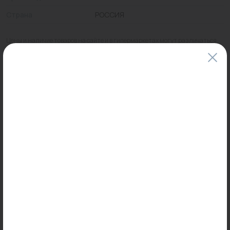
Страна
РОССИЯ
Цены и наличие товаров на сайте и в гипермаркетах могут различаться.
Пожалуйста, уточняйте стоимость и наличие товаров в конкретном
магазине.
Информация о товарах на сайте обновляется и может быть неактуальна
для таких же товаров, проданных ранее.
Фактический товар может иметь визуальные отличия от изображения.
Оставить отзыв
Может пригодиться